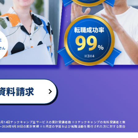
資料請求
年5月14日テックキャンプ全サービスの累計受講者数 ※3 テックキャンプの有料受講者と無
日〜2024年9月30日の累計実績 ※5 所定の学習および転職活動を履行された方に対する割合