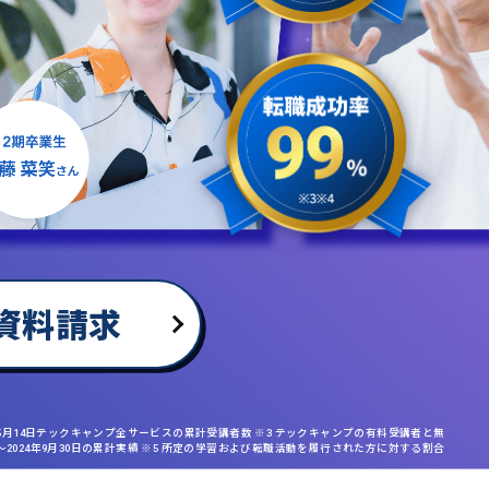
資料請求
年5月14日テックキャンプ全サービスの累計受講者数 ※3 テックキャンプの有料受講者と無
日〜2024年9月30日の累計実績 ※5 所定の学習および転職活動を履行された方に対する割合