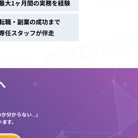
へ
う
分からない...」
います。