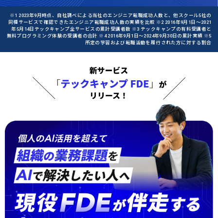
※1 2023年9月時点、自社調べによる当社のエンジニア転職成功人数と、他スクール5社の
同種サービスで確認できたエンジニア転職成功人数の実績を比較 ※2 2016年9月1日〜2021
年5月14日テックキャンプ全サービスの累計受講者数 ※3 テックキャンプの有料受講者と
無料プログラミング体験の受講者の合計 ※4 2016年9月1日〜2024年9月30日の累計実績 ※5
所定の学習および転職活動を履行された方に対する割合