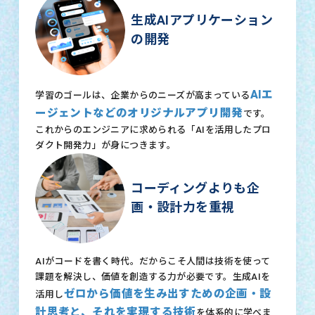
生成AIアプリケーション
の開発
AIエ
学習のゴールは、企業からのニーズが高まっている
ージェントなどのオリジナルアプリ開発
です。
これからのエンジニアに求められる「AIを活用したプロ
ダクト開発力」が身につきます。
コーディングよりも企
画・設計力を重視
AIがコードを書く時代。だからこそ人間は技術を使って
課題を解決し、価値を創造する力が必要です。生成AIを
ゼロから価値を生み出すための企画・設
活用し
計思考と、それを実現する技術
を体系的に学べま