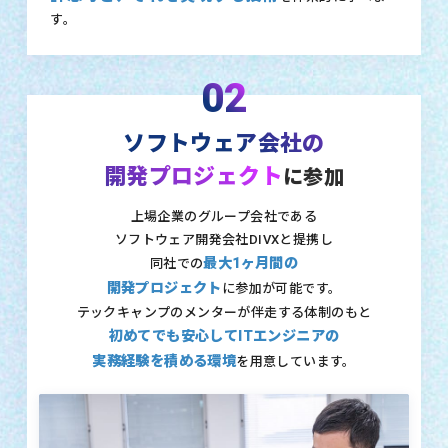
す。
02
ソフトウェア会社の
開発プロジェクト
に参加
上場企業のグループ会社である
ソフトウェア開発会社DIVXと提携し
最大1ヶ月間の
同社での
開発プロジェクト
に参加が可能です。
テックキャンプのメンターが伴走する体制のもと
初めてでも安心してITエンジニアの
実務経験を積める環境
を用意しています。