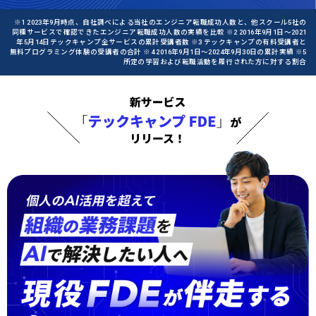
※1 2023年9月時点、自社調べによる当社のエンジニア転職成功人数と、他スクール5社の
同種サービスで確認できたエンジニア転職成功人数の実績を比較 ※2 2016年9月1日〜2021
年5月14日テックキャンプ全サービスの累計受講者数 ※3 テックキャンプの有料受講者と
無料プログラミング体験の受講者の合計 ※4 2016年9月1日〜2024年9月30日の累計実績 ※5
所定の学習および転職活動を履行された方に対する割合