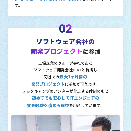
す。
02
ソフトウェア会社の
開発プロジェクト
に参加
上場企業のグループ会社である
ソフトウェア開発会社DIVXと提携し
最大1ヶ月間の
同社での
開発プロジェクト
に参加が可能です。
テックキャンプのメンターが伴走する体制のもと
初めてでも安心してITエンジニアの
実務経験を積める環境
を用意しています。