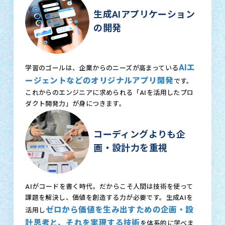
生成AIアプリケーション
の開発
AIエ
学習のゴールは、企業からのニーズが高まっている
ージェントなどのオリジナルアプリ開発
です。
これからのエンジニアに求められる「AIを活用したプロ
ダクト開発力」が身につきます。
コーディングよりも企
画・設計力を重視
AIがコードを書く時代。だからこそ人間は技術を使って
課題を解決し、価値を創造する力が必要です。生成AIを
ゼロから価値を生み出すための企画・設
活用し
計思考と、それを実現する技術
を体系的に学べま