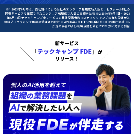
※1 2023年9月時点、自社調べによる当社のエンジニア転職成功人数と、他スクール5社の
同種サービスで確認できたエンジニア転職成功人数の実績を比較 ※2 2016年9月1日〜2021
年5月14日テックキャンプ全サービスの累計受講者数 ※3 テックキャンプの有料受講者と
無料プログラミング体験の受講者の合計 ※4 2016年9月1日〜2024年9月30日の累計実績 ※5
所定の学習および転職活動を履行された方に対する割合