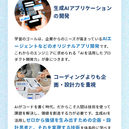
生成AIアプリケーション
の開発
AIエ
学習のゴールは、企業からのニーズが高まっている
ージェントなどのオリジナルアプリ開発
です。
これからのエンジニアに求められる「AIを活用したプロ
ダクト開発力」が身につきます。
コーディングよりも企
画・設計力を重視
AIがコードを書く時代。だからこそ人間は技術を使って
課題を解決し、価値を創造する力が必要です。生成AIを
ゼロから価値を生み出すための企画・設
活用し
計思考と、それを実現する技術
を体系的に学べま