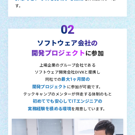
す。
02
ソフトウェア会社の
開発プロジェクト
に参加
上場企業のグループ会社である
ソフトウェア開発会社DIVXと提携し
最大1ヶ月間の
同社での
開発プロジェクト
に参加が可能です。
テックキャンプのメンターが伴走する体制のもと
初めてでも安心してITエンジニアの
実務経験を積める環境
を用意しています。