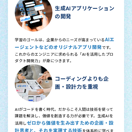
生成AIアプリケーション
の開発
AIエ
学習のゴールは、企業からのニーズが高まっている
ージェントなどのオリジナルアプリ開発
です。
これからのエンジニアに求められる「AIを活用したプロ
ダクト開発力」が身につきます。
コーディングよりも企
画・設計力を重視
AIがコードを書く時代。だからこそ人間は技術を使って
課題を解決し、価値を創造する力が必要です。生成AIを
ゼロから価値を生み出すための企画・設
活用し
計思考と、それを実現する技術
を体系的に学べま