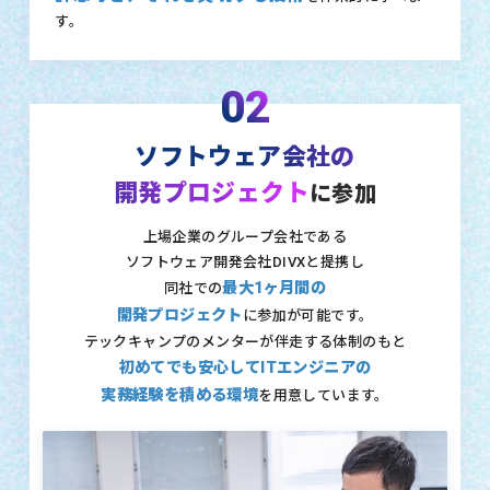
す。
02
ソフトウェア会社の
開発プロジェクト
に参加
上場企業のグループ会社である
ソフトウェア開発会社DIVXと提携し
最大1ヶ月間の
同社での
開発プロジェクト
に参加が可能です。
テックキャンプのメンターが伴走する体制のもと
初めてでも安心してITエンジニアの
実務経験を積める環境
を用意しています。