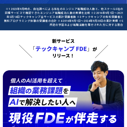
※1 2023年9月時点、自社調べによる当社のエンジニア転職成功人数と、他スクール5社の
同種サービスで確認できたエンジニア転職成功人数の実績を比較 ※2 2016年9月1日〜2021
年5月14日テックキャンプ全サービスの累計受講者数 ※3 テックキャンプの有料受講者と
無料プログラミング体験の受講者の合計 ※4 2016年9月1日〜2024年9月30日の累計実績 ※5
所定の学習および転職活動を履行された方に対する割合