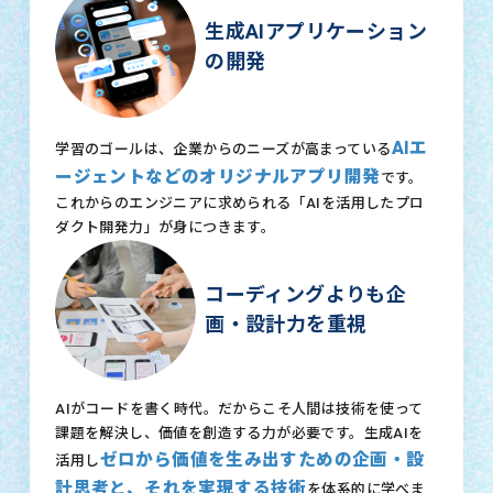
生成AIアプリケーション
の開発
AIエ
学習のゴールは、企業からのニーズが高まっている
ージェントなどのオリジナルアプリ開発
です。
これからのエンジニアに求められる「AIを活用したプロ
ダクト開発力」が身につきます。
コーディングよりも企
画・設計力を重視
AIがコードを書く時代。だからこそ人間は技術を使って
課題を解決し、価値を創造する力が必要です。生成AIを
ゼロから価値を生み出すための企画・設
活用し
計思考と、それを実現する技術
を体系的に学べま