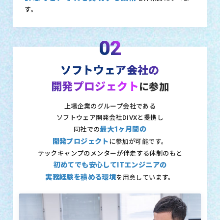
す。
02
ソフトウェア会社の
開発プロジェクト
に参加
上場企業のグループ会社である
ソフトウェア開発会社DIVXと提携し
最大1ヶ月間の
同社での
開発プロジェクト
に参加が可能です。
テックキャンプのメンターが伴走する体制のもと
初めてでも安心してITエンジニアの
実務経験を積める環境
を用意しています。