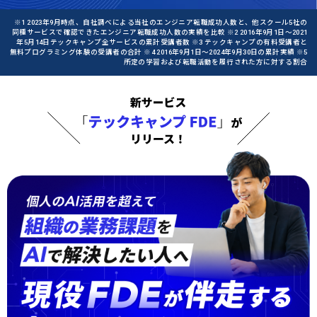
※1 2023年9月時点、自社調べによる当社のエンジニア転職成功人数と、他スクール5社の
同種サービスで確認できたエンジニア転職成功人数の実績を比較 ※2 2016年9月1日〜2021
年5月14日テックキャンプ全サービスの累計受講者数 ※3 テックキャンプの有料受講者と
無料プログラミング体験の受講者の合計 ※4 2016年9月1日〜2024年9月30日の累計実績 ※5
所定の学習および転職活動を履行された方に対する割合