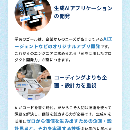
生成AIアプリケーション
の開発
AIエ
学習のゴールは、企業からのニーズが高まっている
ージェントなどのオリジナルアプリ開発
です。
これからのエンジニアに求められる「AIを活用したプロ
ダクト開発力」が身につきます。
コーディングよりも企
画・設計力を重視
AIがコードを書く時代。だからこそ人間は技術を使って
課題を解決し、価値を創造する力が必要です。生成AIを
ゼロから価値を生み出すための企画・設
活用し
計思考と、それを実現する技術
を体系的に学べま