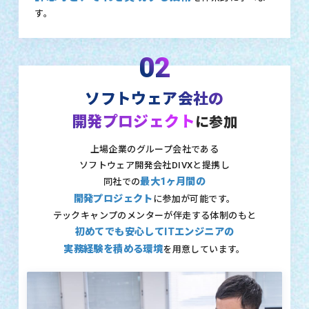
す。
02
ソフトウェア会社の
開発プロジェクト
に参加
上場企業のグループ会社である
ソフトウェア開発会社DIVXと提携し
最大1ヶ月間の
同社での
開発プロジェクト
に参加が可能です。
テックキャンプのメンターが伴走する体制のもと
初めてでも安心してITエンジニアの
実務経験を積める環境
を用意しています。