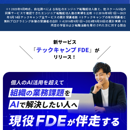
※1 2023年9月時点、自社調べによる当社のエンジニア転職成功人数と、他スクール5社の
同種サービスで確認できたエンジニア転職成功人数の実績を比較 ※2 2016年9月1日〜2021
年5月14日テックキャンプ全サービスの累計受講者数 ※3 テックキャンプの有料受講者と
無料プログラミング体験の受講者の合計 ※4 2016年9月1日〜2024年9月30日の累計実績 ※5
所定の学習および転職活動を履行された方に対する割合