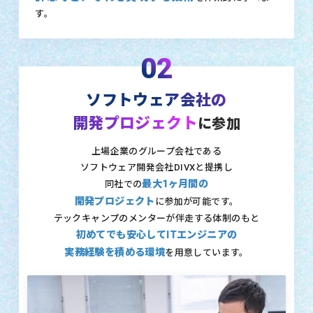
す。
02
ソフトウェア会社の
開発プロジェクト
に参加
上場企業のグループ会社である
ソフトウェア開発会社DIVXと提携し
最大1ヶ月間の
同社での
開発プロジェクト
に参加が可能です。
テックキャンプのメンターが伴走する体制のもと
初めてでも安心してITエンジニアの
実務経験を積める環境
を用意しています。