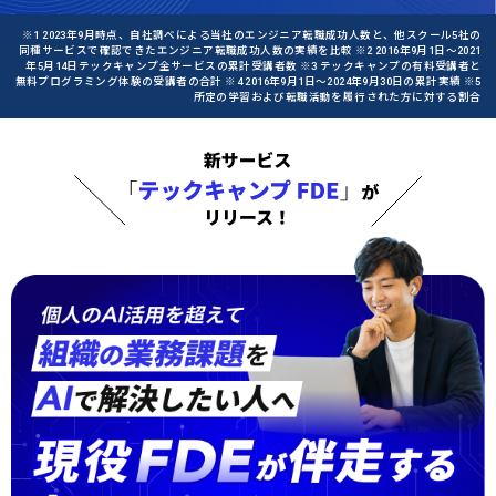
※1 2023年9月時点、自社調べによる当社のエンジニア転職成功人数と、他スクール5社の
同種サービスで確認できたエンジニア転職成功人数の実績を比較 ※2 2016年9月1日〜2021
年5月14日テックキャンプ全サービスの累計受講者数 ※3 テックキャンプの有料受講者と
無料プログラミング体験の受講者の合計 ※4 2016年9月1日〜2024年9月30日の累計実績 ※5
所定の学習および転職活動を履行された方に対する割合