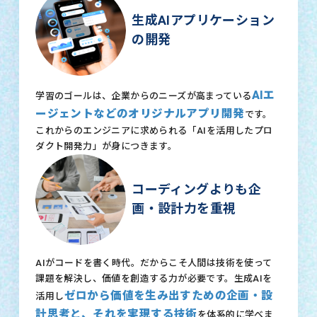
生成AIアプリケーション
の開発
AIエ
学習のゴールは、企業からのニーズが高まっている
ージェントなどのオリジナルアプリ開発
です。
これからのエンジニアに求められる「AIを活用したプロ
ダクト開発力」が身につきます。
コーディングよりも企
画・設計力を重視
AIがコードを書く時代。だからこそ人間は技術を使って
課題を解決し、価値を創造する力が必要です。生成AIを
ゼロから価値を生み出すための企画・設
活用し
計思考と、それを実現する技術
を体系的に学べま