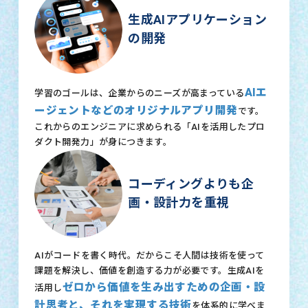
生成AIアプリケーション
の開発
AIエ
学習のゴールは、企業からのニーズが高まっている
ージェントなどのオリジナルアプリ開発
です。
これからのエンジニアに求められる「AIを活用したプロ
ダクト開発力」が身につきます。
コーディングよりも企
画・設計力を重視
AIがコードを書く時代。だからこそ人間は技術を使って
課題を解決し、価値を創造する力が必要です。生成AIを
ゼロから価値を生み出すための企画・設
活用し
計思考と、それを実現する技術
を体系的に学べま