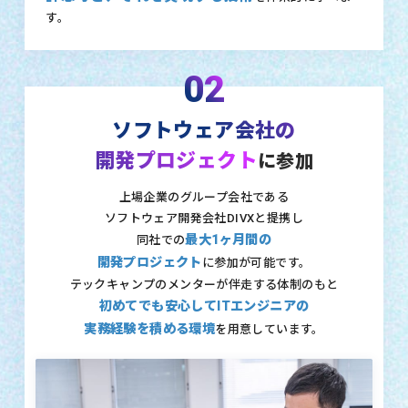
す。
02
ソフトウェア会社の
開発プロジェクト
に参加
上場企業のグループ会社である
ソフトウェア開発会社DIVXと提携し
最大1ヶ月間の
同社での
開発プロジェクト
に参加が可能です。
テックキャンプのメンターが伴走する体制のもと
初めてでも安心してITエンジニアの
実務経験を積める環境
を用意しています。