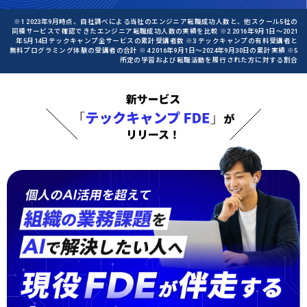
※1 2023年9月時点、自社調べによる当社のエンジニア転職成功人数と、他スクール5社の
同種サービスで確認できたエンジニア転職成功人数の実績を比較 ※2 2016年9月1日〜2021
年5月14日テックキャンプ全サービスの累計受講者数 ※3 テックキャンプの有料受講者と
無料プログラミング体験の受講者の合計 ※4 2016年9月1日〜2024年9月30日の累計実績 ※5
所定の学習および転職活動を履行された方に対する割合