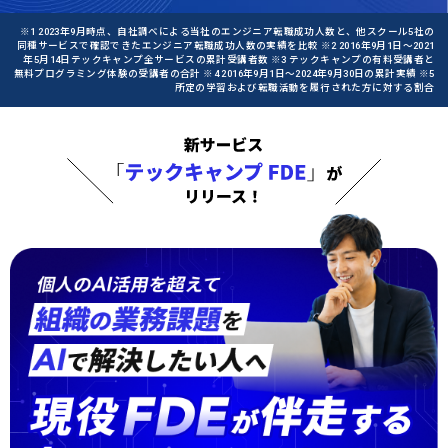
※1 2023年9月時点、自社調べによる当社のエンジニア転職成功人数と、他スクール5社の
同種サービスで確認できたエンジニア転職成功人数の実績を比較 ※2 2016年9月1日〜2021
年5月14日テックキャンプ全サービスの累計受講者数 ※3 テックキャンプの有料受講者と
無料プログラミング体験の受講者の合計 ※4 2016年9月1日〜2024年9月30日の累計実績 ※5
所定の学習および転職活動を履行された方に対する割合