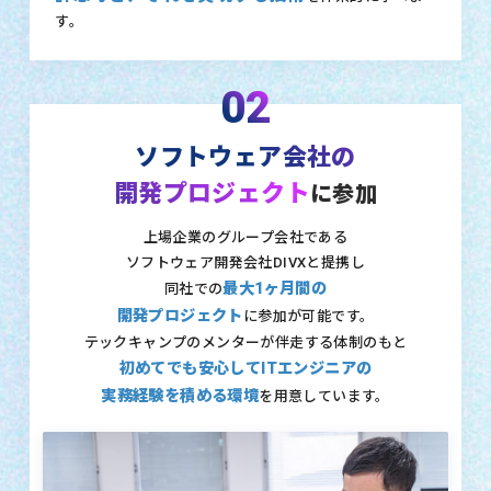
す。
02
ソフトウェア会社の
開発プロジェクト
に参加
上場企業のグループ会社である
ソフトウェア開発会社DIVXと提携し
最大1ヶ月間の
同社での
開発プロジェクト
に参加が可能です。
テックキャンプのメンターが伴走する体制のもと
初めてでも安心してITエンジニアの
実務経験を積める環境
を用意しています。