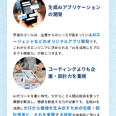
生成AIアプリケーション
の開発
AIエ
学習のゴールは、企業からのニーズが高まっている
ージェントなどのオリジナルアプリ開発
です。
これからのエンジニアに求められる「AIを活用したプロ
ダクト開発力」が身につきます。
コーディングよりも企
画・設計力を重視
AIがコードを書く時代。だからこそ人間は技術を使って
課題を解決し、価値を創造する力が必要です。生成AIを
ゼロから価値を生み出すための企画・設
活用し
計思考と、それを実現する技術
を体系的に学べま