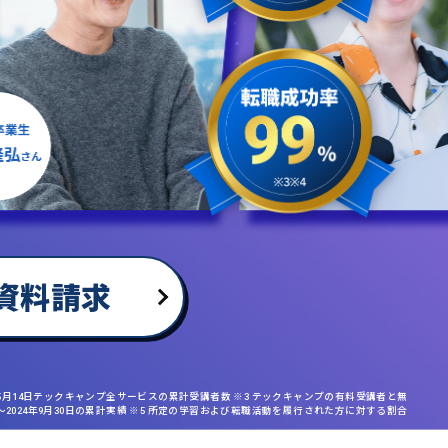
資料請求
年5月14日テックキャンプ全サービスの累計受講者数 ※3 テックキャンプの有料受講者と無
日〜2024年9月30日の累計実績 ※5 所定の学習および転職活動を履行された方に対する割合