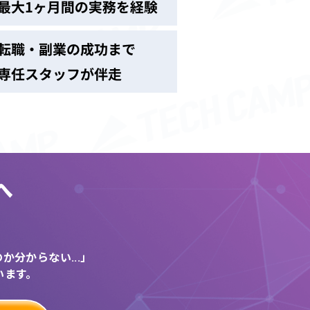
へ
う
分からない...」
います。