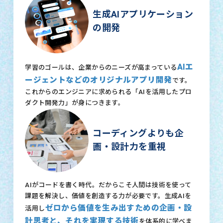
生成AIアプリケーション
の開発
AIエ
学習のゴールは、企業からのニーズが高まっている
ージェントなどのオリジナルアプリ開発
です。
これからのエンジニアに求められる「AIを活用したプロ
ダクト開発力」が身につきます。
コーディングよりも企
画・設計力を重視
AIがコードを書く時代。だからこそ人間は技術を使って
課題を解決し、価値を創造する力が必要です。生成AIを
ゼロから価値を生み出すための企画・設
活用し
計思考と、それを実現する技術
を体系的に学べま