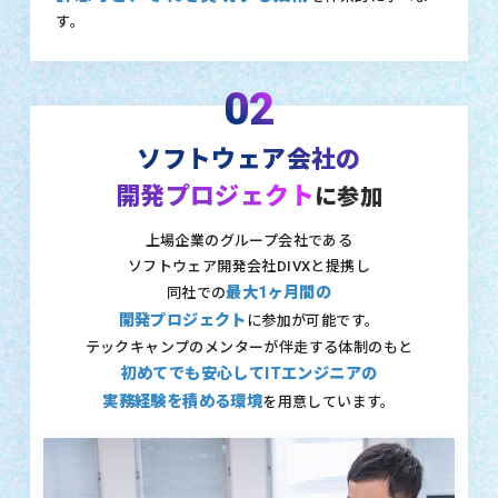
す。
02
ソフトウェア会社の
開発プロジェクト
に参加
上場企業のグループ会社である
ソフトウェア開発会社DIVXと提携し
最大1ヶ月間の
同社での
開発プロジェクト
に参加が可能です。
テックキャンプのメンターが伴走する体制のもと
初めてでも安心してITエンジニアの
実務経験を積める環境
を用意しています。