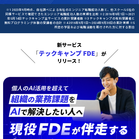
※1 2023年9月時点、自社調べによる当社のエンジニア転職成功人数と、他スクール5社の
同種サービスで確認できたエンジニア転職成功人数の実績を比較 ※2 2016年9月1日〜2021
年5月14日テックキャンプ全サービスの累計受講者数 ※3 テックキャンプの有料受講者と
無料プログラミング体験の受講者の合計 ※4 2016年9月1日〜2024年9月30日の累計実績 ※5
所定の学習および転職活動を履行された方に対する割合