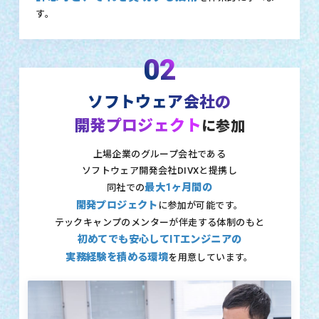
す。
02
ソフトウェア会社の
開発プロジェクト
に参加
上場企業のグループ会社である
ソフトウェア開発会社DIVXと提携し
最大1ヶ月間の
同社での
開発プロジェクト
に参加が可能です。
テックキャンプのメンターが伴走する体制のもと
初めてでも安心してITエンジニアの
実務経験を積める環境
を用意しています。