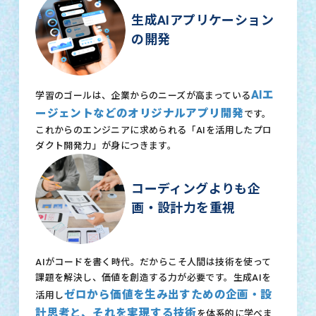
生成AIアプリケーション
の開発
AIエ
学習のゴールは、企業からのニーズが高まっている
ージェントなどのオリジナルアプリ開発
です。
これからのエンジニアに求められる「AIを活用したプロ
ダクト開発力」が身につきます。
コーディングよりも企
画・設計力を重視
AIがコードを書く時代。だからこそ人間は技術を使って
課題を解決し、価値を創造する力が必要です。生成AIを
ゼロから価値を生み出すための企画・設
活用し
計思考と、それを実現する技術
を体系的に学べま