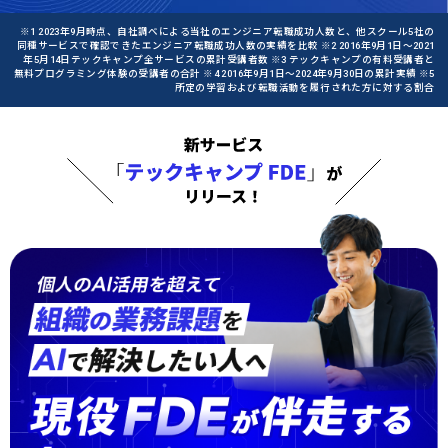
※1 2023年9月時点、自社調べによる当社のエンジニア転職成功人数と、他スクール5社の
同種サービスで確認できたエンジニア転職成功人数の実績を比較 ※2 2016年9月1日〜2021
年5月14日テックキャンプ全サービスの累計受講者数 ※3 テックキャンプの有料受講者と
無料プログラミング体験の受講者の合計 ※4 2016年9月1日〜2024年9月30日の累計実績 ※5
所定の学習および転職活動を履行された方に対する割合