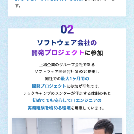
す。
02
ソフトウェア会社の
開発プロジェクト
に参加
上場企業のグループ会社である
ソフトウェア開発会社DIVXと提携し
最大1ヶ月間の
同社での
開発プロジェクト
に参加が可能です。
テックキャンプのメンターが伴走する体制のもと
初めてでも安心してITエンジニアの
実務経験を積める環境
を用意しています。