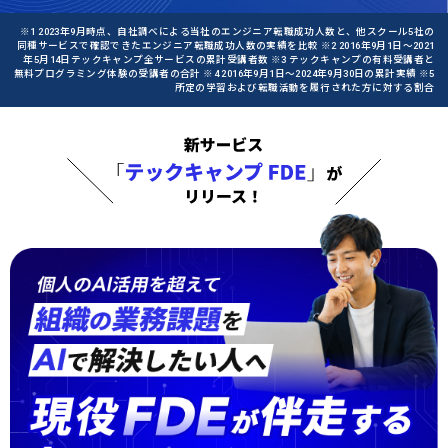
※1 2023年9月時点、自社調べによる当社のエンジニア転職成功人数と、他スクール5社の
同種サービスで確認できたエンジニア転職成功人数の実績を比較 ※2 2016年9月1日〜2021
年5月14日テックキャンプ全サービスの累計受講者数 ※3 テックキャンプの有料受講者と
無料プログラミング体験の受講者の合計 ※4 2016年9月1日〜2024年9月30日の累計実績 ※5
所定の学習および転職活動を履行された方に対する割合