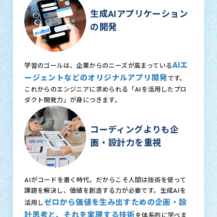
生成AIアプリケーション
の開発
AIエ
学習のゴールは、企業からのニーズが高まっている
ージェントなどのオリジナルアプリ開発
です。
これからのエンジニアに求められる「AIを活用したプロ
ダクト開発力」が身につきます。
コーディングよりも企
画・設計力を重視
AIがコードを書く時代。だからこそ人間は技術を使って
課題を解決し、価値を創造する力が必要です。生成AIを
ゼロから価値を生み出すための企画・設
活用し
計思考と、それを実現する技術
を体系的に学べま