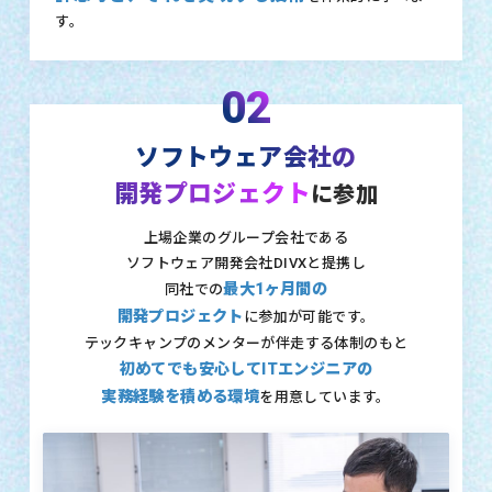
す。
02
ソフトウェア会社の
開発プロジェクト
に参加
上場企業のグループ会社である
ソフトウェア開発会社DIVXと提携し
最大1ヶ月間の
同社での
開発プロジェクト
に参加が可能です。
テックキャンプのメンターが伴走する体制のもと
初めてでも安心してITエンジニアの
実務経験を積める環境
を用意しています。