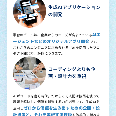
生成AIアプリケーション
の開発
AIエ
学習のゴールは、企業からのニーズが高まっている
ージェントなどのオリジナルアプリ開発
です。
これからのエンジニアに求められる「AIを活用したプロ
ダクト開発力」が身につきます。
コーディングよりも企
画・設計力を重視
AIがコードを書く時代。だからこそ人間は技術を使って
課題を解決し、価値を創造する力が必要です。生成AIを
ゼロから価値を生み出すための企画・設
活用し
計思考と、それを実現する技術
を体系的に学べま