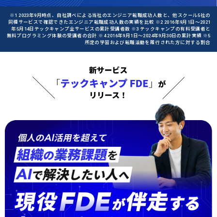
※1 2023年9月時点、自社調べによる当社のエンジニア転職成功人数と、他スクール5社の
同種サービスで確認できたエンジニア転職成功人数の実績を比較 ※2 2016年9月1日〜2021
年5月14日テックキャンプ全サービスの累計受講者数 ※3 テックキャンプの有料受講者と
無料プログラミング体験の受講者の合計 ※4 2016年9月1日〜2024年9月30日の累計実績 ※5
所定の学習および転職活動を履行された方に対する割合