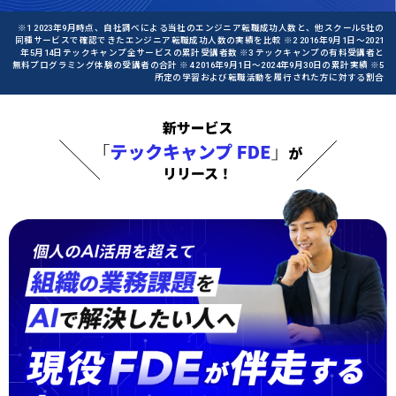
※1 2023年9月時点、自社調べによる当社のエンジニア転職成功人数と、他スクール5社の
同種サービスで確認できたエンジニア転職成功人数の実績を比較 ※2 2016年9月1日〜2021
年5月14日テックキャンプ全サービスの累計受講者数 ※3 テックキャンプの有料受講者と
無料プログラミング体験の受講者の合計 ※4 2016年9月1日〜2024年9月30日の累計実績 ※5
所定の学習および転職活動を履行された方に対する割合