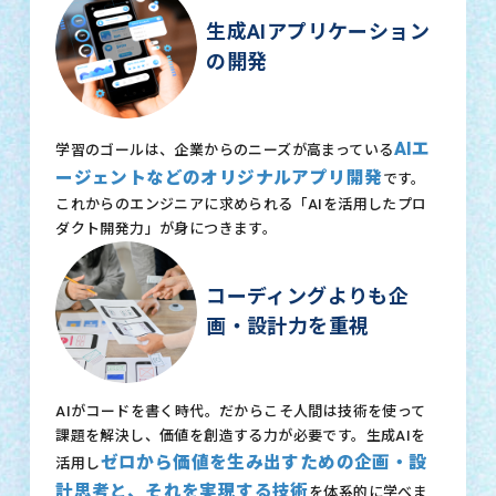
生成AIアプリケーション
の開発
AIエ
学習のゴールは、企業からのニーズが高まっている
ージェントなどのオリジナルアプリ開発
です。
これからのエンジニアに求められる「AIを活用したプロ
ダクト開発力」が身につきます。
コーディングよりも企
画・設計力を重視
AIがコードを書く時代。だからこそ人間は技術を使って
課題を解決し、価値を創造する力が必要です。生成AIを
ゼロから価値を生み出すための企画・設
活用し
計思考と、それを実現する技術
を体系的に学べま