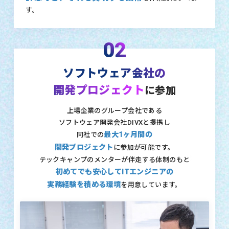
す。
02
ソフトウェア会社の
開発プロジェクト
に参加
上場企業のグループ会社である
ソフトウェア開発会社DIVXと提携し
最大1ヶ月間の
同社での
開発プロジェクト
に参加が可能です。
テックキャンプのメンターが伴走する体制のもと
初めてでも安心してITエンジニアの
実務経験を積める環境
を用意しています。