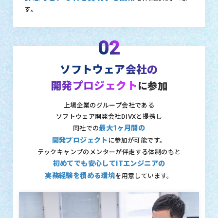
す。
02
ソフトウェア会社の
開発プロジェクト
に参加
上場企業のグループ会社である
ソフトウェア開発会社DIVXと提携し
最大1ヶ月間の
同社での
開発プロジェクト
に参加が可能です。
テックキャンプのメンターが伴走する体制のもと
初めてでも安心してITエンジニアの
実務経験を積める環境
を用意しています。