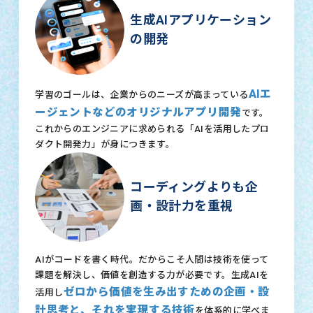
生成AIアプリケーション
の開発
AIエ
学習のゴールは、企業からのニーズが高まっている
ージェントなどのオリジナルアプリ開発
です。
これからのエンジニアに求められる「AIを活用したプロ
ダクト開発力」が身につきます。
コーディングよりも企
画・設計力を重視
AIがコードを書く時代。だからこそ人間は技術を使って
課題を解決し、価値を創造する力が必要です。生成AIを
ゼロから価値を生み出すための企画・設
活用し
計思考と、それを実現する技術
を体系的に学べま