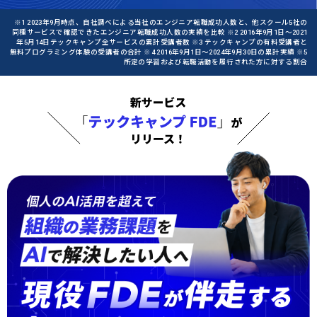
※1 2023年9月時点、自社調べによる当社のエンジニア転職成功人数と、他スクール5社の
同種サービスで確認できたエンジニア転職成功人数の実績を比較 ※2 2016年9月1日〜2021
年5月14日テックキャンプ全サービスの累計受講者数 ※3 テックキャンプの有料受講者と
無料プログラミング体験の受講者の合計 ※4 2016年9月1日〜2024年9月30日の累計実績 ※5
所定の学習および転職活動を履行された方に対する割合