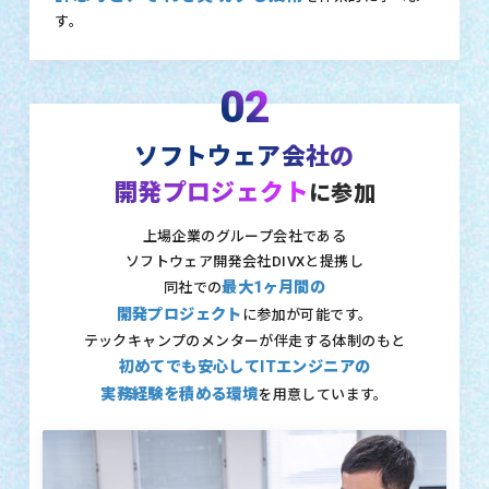
す。
02
ソフトウェア会社の
開発プロジェクト
に参加
上場企業のグループ会社である
ソフトウェア開発会社DIVXと提携し
最大1ヶ月間の
同社での
開発プロジェクト
に参加が可能です。
テックキャンプのメンターが伴走する体制のもと
初めてでも安心してITエンジニアの
実務経験を積める環境
を用意しています。