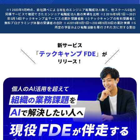
※1 2023年9月時点、自社調べによる当社のエンジニア転職成功人数と、他スクール5社の
同種サービスで確認できたエンジニア転職成功人数の実績を比較 ※2 2016年9月1日〜2021
年5月14日テックキャンプ全サービスの累計受講者数 ※3 テックキャンプの有料受講者と
無料プログラミング体験の受講者の合計 ※4 2016年9月1日〜2024年9月30日の累計実績 ※5
所定の学習および転職活動を履行された方に対する割合