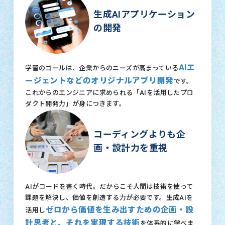
生成AIアプリケーション
の開発
AIエ
学習のゴールは、企業からのニーズが高まっている
ージェントなどのオリジナルアプリ開発
です。
これからのエンジニアに求められる「AIを活用したプロ
ダクト開発力」が身につきます。
コーディングよりも企
画・設計力を重視
AIがコードを書く時代。だからこそ人間は技術を使って
課題を解決し、価値を創造する力が必要です。生成AIを
ゼロから価値を生み出すための企画・設
活用し
計思考と、それを実現する技術
を体系的に学べま