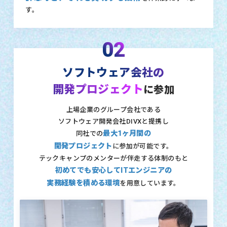
す。
02
ソフトウェア会社の
開発プロジェクト
に参加
上場企業のグループ会社である
ソフトウェア開発会社DIVXと提携し
最大1ヶ月間の
同社での
開発プロジェクト
に参加が可能です。
テックキャンプのメンターが伴走する体制のもと
初めてでも安心してITエンジニアの
実務経験を積める環境
を用意しています。