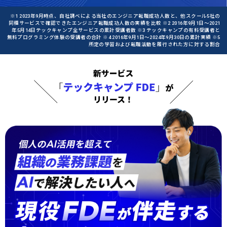
※1 2023年9月時点、自社調べによる当社のエンジニア転職成功人数と、他スクール5社の
同種サービスで確認できたエンジニア転職成功人数の実績を比較 ※2 2016年9月1日〜2021
年5月14日テックキャンプ全サービスの累計受講者数 ※3 テックキャンプの有料受講者と
無料プログラミング体験の受講者の合計 ※4 2016年9月1日〜2024年9月30日の累計実績 ※5
所定の学習および転職活動を履行された方に対する割合