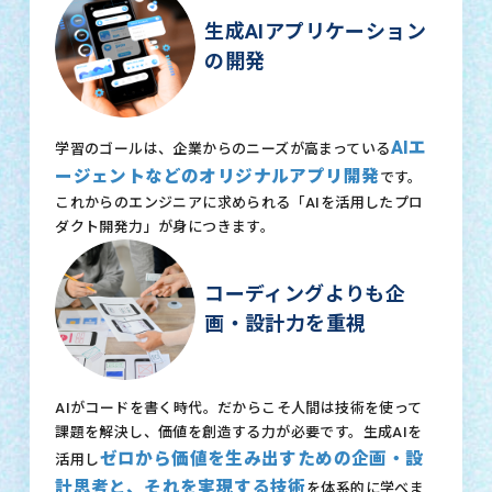
生成AIアプリケーション
の開発
AIエ
学習のゴールは、企業からのニーズが高まっている
ージェントなどのオリジナルアプリ開発
です。
これからのエンジニアに求められる「AIを活用したプロ
ダクト開発力」が身につきます。
コーディングよりも企
画・設計力を重視
AIがコードを書く時代。だからこそ人間は技術を使って
課題を解決し、価値を創造する力が必要です。生成AIを
ゼロから価値を生み出すための企画・設
活用し
計思考と、それを実現する技術
を体系的に学べま