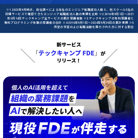
※1 2023年9月時点、自社調べによる当社のエンジニア転職成功人数と、他スクール5社の
同種サービスで確認できたエンジニア転職成功人数の実績を比較 ※2 2016年9月1日〜2021
年5月14日テックキャンプ全サービスの累計受講者数 ※3 テックキャンプの有料受講者と
無料プログラミング体験の受講者の合計 ※4 2016年9月1日〜2024年9月30日の累計実績 ※5
所定の学習および転職活動を履行された方に対する割合