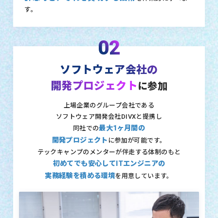
す。
02
ソフトウェア会社の
開発プロジェクト
に参加
上場企業のグループ会社である
ソフトウェア開発会社DIVXと提携し
最大1ヶ月間の
同社での
開発プロジェクト
に参加が可能です。
テックキャンプのメンターが伴走する体制のもと
初めてでも安心してITエンジニアの
実務経験を積める環境
を用意しています。