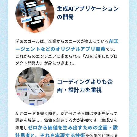
生成AIアプリケーション
の開発
AIエ
学習のゴールは、企業からのニーズが高まっている
ージェントなどのオリジナルアプリ開発
です。
これからのエンジニアに求められる「AIを活用したプロ
ダクト開発力」が身につきます。
コーディングよりも企
画・設計力を重視
AIがコードを書く時代。だからこそ人間は技術を使って
課題を解決し、価値を創造する力が必要です。生成AIを
ゼロから価値を生み出すための企画・設
活用し
計思考と、それを実現する技術
を体系的に学べま