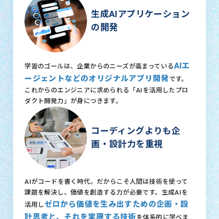
生成AIアプリケーション
の開発
AIエ
学習のゴールは、企業からのニーズが高まっている
ージェントなどのオリジナルアプリ開発
です。
これからのエンジニアに求められる「AIを活用したプロ
ダクト開発力」が身につきます。
コーディングよりも企
画・設計力を重視
AIがコードを書く時代。だからこそ人間は技術を使って
課題を解決し、価値を創造する力が必要です。生成AIを
ゼロから価値を生み出すための企画・設
活用し
計思考と、それを実現する技術
を体系的に学べま