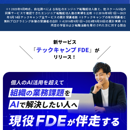
※1 2023年9月時点、自社調べによる当社のエンジニア転職成功人数と、他スクール5社の
同種サービスで確認できたエンジニア転職成功人数の実績を比較 ※2 2016年9月1日〜2021
年5月14日テックキャンプ全サービスの累計受講者数 ※3 テックキャンプの有料受講者と
無料プログラミング体験の受講者の合計 ※4 2016年9月1日〜2024年9月30日の累計実績 ※5
所定の学習および転職活動を履行された方に対する割合