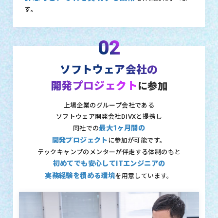
す。
02
ソフトウェア会社の
開発プロジェクト
に参加
上場企業のグループ会社である
ソフトウェア開発会社DIVXと提携し
最大1ヶ月間の
同社での
開発プロジェクト
に参加が可能です。
テックキャンプのメンターが伴走する体制のもと
初めてでも安心してITエンジニアの
実務経験を積める環境
を用意しています。