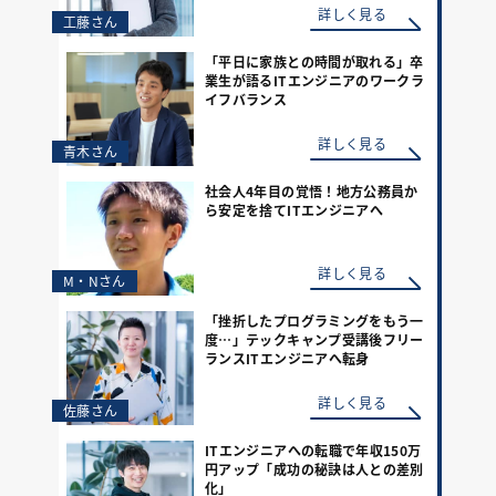
詳しく見る
工藤さん
「平日に家族との時間が取れる」卒
業生が語るITエンジニアのワークラ
イフバランス
詳しく見る
青木さん
社会人4年目の覚悟！地方公務員か
ら安定を捨てITエンジニアへ
詳しく見る
M・Nさん
「挫折したプログラミングをもう一
度…」テックキャンプ受講後フリー
ランスITエンジニアへ転身
詳しく見る
佐藤さん
ITエンジニアへの転職で年収150万
円アップ「成功の秘訣は人との差別
化」