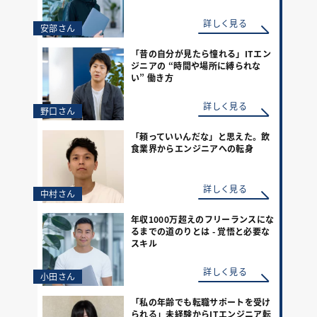
詳しく見る
安部さん
「昔の自分が見たら憧れる」ITエン
ジニアの “時間や場所に縛られな
い” 働き方
詳しく見る
野口さん
「頼っていいんだな」と思えた。飲
食業界からエンジニアへの転身
詳しく見る
中村さん
年収1000万超えのフリーランスにな
るまでの道のりとは - 覚悟と必要な
スキル
詳しく見る
小田さん
「私の年齢でも転職サポートを受け
られる」未経験からITエンジニア転