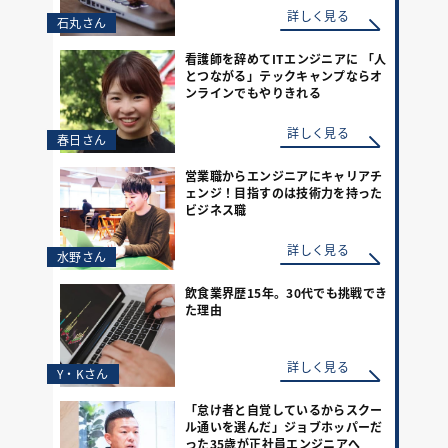
詳しく見る
石丸さん
看護師を辞めてITエンジニアに 「人
とつながる」テックキャンプならオ
ンラインでもやりきれる
詳しく見る
春日さん
営業職からエンジニアにキャリアチ
ェンジ！目指すのは技術力を持った
ビジネス職
詳しく見る
水野さん
飲食業界歴15年。30代でも挑戦でき
た理由
詳しく見る
Y・Kさん
「怠け者と自覚しているからスクー
ル通いを選んだ」ジョブホッパーだ
った35歳が正社員エンジニアへ