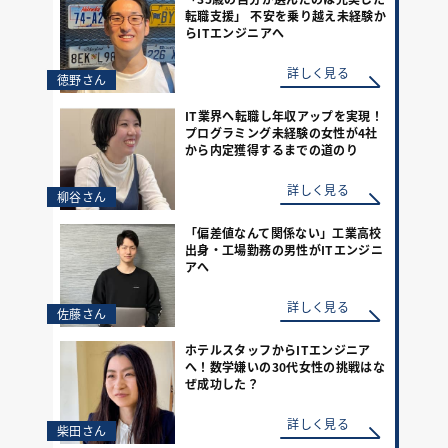
転職支援」 不安を乗り越え未経験か
らITエンジニアへ
詳しく見る
徳野さん
IT業界へ転職し年収アップを実現！
プログラミング未経験の女性が4社
から内定獲得するまでの道のり
詳しく見る
柳谷さん
「偏差値なんて関係ない」工業高校
出身・工場勤務の男性がITエンジニ
アへ
詳しく見る
佐藤さん
ホテルスタッフからITエンジニア
へ！数学嫌いの30代女性の挑戦はな
ぜ成功した？
詳しく見る
柴田さん