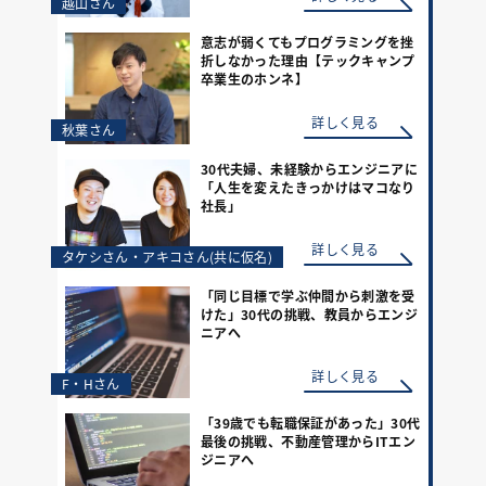
越山さん
意志が弱くてもプログラミングを挫
折しなかった理由【テックキャンプ
卒業生のホンネ】
詳しく見る
秋葉さん
30代夫婦、未経験からエンジニアに
「人生を変えたきっかけはマコなり
社長」
詳しく見る
タケシさん・アキコさん(共に仮名)
「同じ目標で学ぶ仲間から刺激を受
けた」30代の挑戦、教員からエンジ
ニアへ
詳しく見る
F・Hさん
「39歳でも転職保証があった」30代
最後の挑戦、不動産管理からITエン
ジニアへ