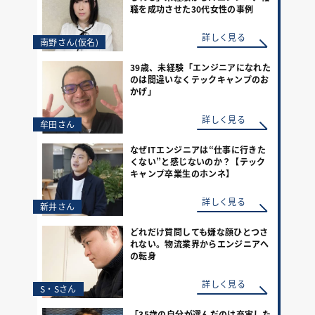
職を成功させた30代女性の事例
詳しく見る
南野さん(仮名)
39歳、未経験「エンジニアになれた
のは間違いなくテックキャンプのお
かげ」
詳しく見る
牟田さん
なぜITエンジニアは“仕事に行きた
くない”と感じないのか？【テック
キャンプ卒業生のホンネ】
詳しく見る
新井さん
どれだけ質問しても嫌な顔ひとつさ
れない。物流業界からエンジニアへ
の転身
詳しく見る
S・Sさん
「35歳の自分が選んだのは充実した