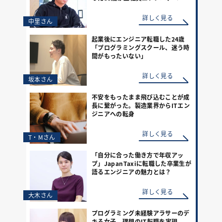
詳しく見る
中里さん
起業後にエンジニア転職した24歳
「プログラミングスクール、迷う時
間がもったいない」
詳しく見る
坂本さん
不安をもったまま飛び込むことが成
長に繋がった。製造業界からITエン
ジニアへの転身
詳しく見る
T・Mさん
「自分に合った働き方で年収アッ
プ」JapanTaxiに転職した卒業生が
語るエンジニアの魅力とは？
詳しく見る
大木さん
プログラミング未経験アラサーのデ
キる女子、理想のIT転職を実現