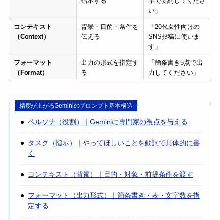
指示する
字で要約してくださ
い」
コンテキスト
背景・目的・条件を
「20代女性向けの
（Context）
伝える
SNS投稿に使いま
す」
フォーマット
出力の形式を指定す
「箇条書き5点で出
（Format）
る
力してください」
精度が上がるGeminiのプロンプト基本構造
ペルソナ（役割）｜Geminiに専門家の視点を与える
タスク（指示）｜やってほしいことを動詞で具体的に書
く
コンテキスト（背景）｜目的・対象・前提条件を渡す
フォーマット（出力形式）｜箇条書き・表・文字数を指
定する