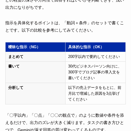
どの程度の深さや方向性で回答すればいいかを判断できず、浅い
出力になりがちです。
指示を具体化するポイントは、「動詞＋条件」のセットで書くこ
とです。以下の比較を参考にしてみてください。
曖昧な指示（NG）
具体的な指示（OK）
まとめて
200字以内で要約してください
書いて
30代ビジネスパーソン向けに、
300字でブログ記事の導入文を
書いてください
分析して
以下の売上データをもとに、前
月比で増減した原因を3点挙げ
てください
「〇字以内」「〇点」「〇〇の観点で」のように数値や条件を添
えるだけで、出力のズレが大きく減ります。タスクの書き方ひと
つで、Geminiが返す回答の質は変わってくるものです。