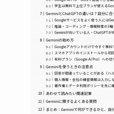
学生は無料で上位プランが使えるGoogle A
GeminiとChatGPTの違いは？自分に
Googleサービスをよく使う人にはGe
推論・コーディング・情報鮮度の3軸
Geminiが向いている人・ChatGP
Geminiの始め方
Googleアカウントだけで今すぐ無
スマホアプリのインストールから初
有料プラン（Google AI Pro）へ
Geminiを使うときの注意点
回答が間違っていることがある（ハ
個人情報・会社の機密情報は入力し
著作権とデータ利用ポリシーを先に
あわせて読みたい関連記事
Geminiに関するよくある質問
まとめ：Geminiで何ができるかと、