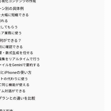
・可視化コンテンツの作成
シーン別の具体例
を大幅に短縮できる
削れる
出してもらう
ニア業務に使う
iで何ができる？
信前に確認できる
整理・数式生成を任せる
成と編集をリアルタイムで行う
ファイルをGeminiで要約する
dとiPhoneの使い方
シスタントの代わりに使う
して同じ機能が使える
ルタイム対話ができる
料プランとの違いを比較
る機能と料金