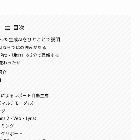
目次
が作った生成AIをひとことで説明
gle製ならではの強みがある
・Pro・Ultra）を3分で理解する
何が変わったか
紹介
削
rchによるレポート自動生成
（マルチモーダル）
ッグ
 2・Veo・Lyria）
ーミング
ングサポート