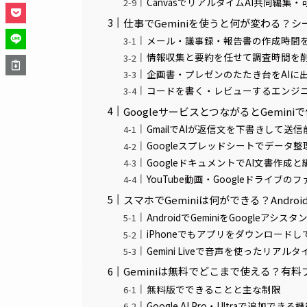
CanvasでリアルタイムAI共同編集
仕事でGeminiを使うと何が変わる？
メール・議事録・報告書の作成時間
情報収集と要約を任せて調査時間を
企画書・プレゼンのたたき台をAIに
コードを書く・レビューするエンジ
GoogleサービスとつながるとGemin
GmailでAIが返信文を下書きして送
Googleスプレッドシートでデータ
GoogleドキュメントでAI文書作
YouTube動画・Googleドライブの
スマホでGeminiは何ができる？Androi
AndroidでGeminiをGoogleア
iPhoneでもアプリをダウンロード
Gemini Liveで音声を使ったリア
Geminiは無料でどこまで使える？有
無料版でできることと主な制限
Google AI Pro・Ultraで追加でき