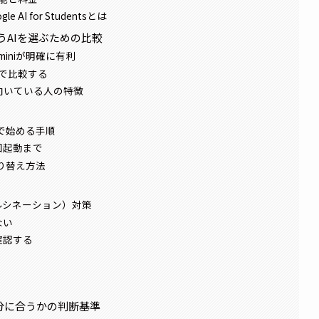
I for Studentsとは
合うAIを選ぶための比較
miniが明確に有利
で比較する
Tが向いている人の特徴
料で始める手順
回起動まで
の切り替え方法
ルシネーション）対策
ない
確認する
自分に合うかの判断基準