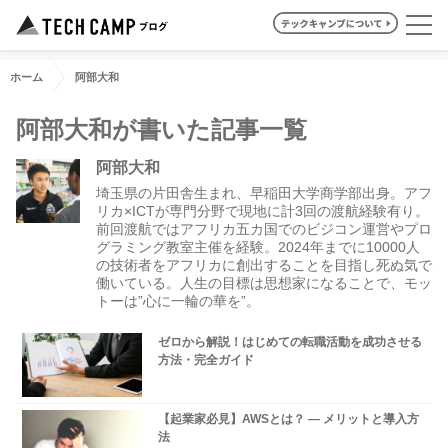
ホーム
阿部大和
阿部大和が書いた記事一覧
阿部大和
埼玉県の片田舎生まれ、早稲田大学商学部出身。アフ
リカ×ICTが専門分野で現地に計3回の渡航経験有り。
前回渡航ではアフリカ五カ国でのビジコン運営やプロ
グラミング教室主催を経験。2024年までに10000人
の技術者をアフリカに創出することを目指し死ぬ気で
働いている。人生の目標は思想家になることで、モッ
トーは”心に一輪の華を”。
ゼロから解説！はじめての転職活動を成功させる
方法・完全ガイド
【起業家必見】AWSとは？ ― メリットと導入方
法