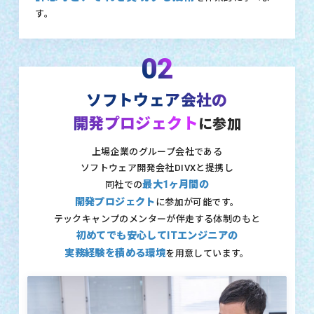
す。
02
ソフトウェア会社の
開発プロジェクト
に参加
上場企業のグループ会社である
ソフトウェア開発会社DIVXと提携し
最大1ヶ月間の
同社での
開発プロジェクト
に参加が可能です。
テックキャンプのメンターが伴走する体制のもと
初めてでも安心してITエンジニアの
実務経験を積める環境
を用意しています。