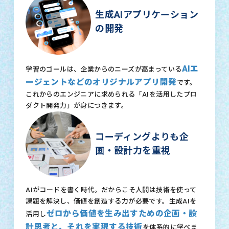
生成AIアプリケーション
の開発
AIエ
学習のゴールは、企業からのニーズが高まっている
ージェントなどのオリジナルアプリ開発
です。
これからのエンジニアに求められる「AIを活用したプロ
ダクト開発力」が身につきます。
コーディングよりも企
画・設計力を重視
AIがコードを書く時代。だからこそ人間は技術を使って
課題を解決し、価値を創造する力が必要です。生成AIを
ゼロから価値を生み出すための企画・設
活用し
計思考と、それを実現する技術
を体系的に学べま