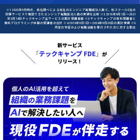
※1 2023年9月時点、自社調べによる当社のエンジニア転職成功人数と、他スクール5社の
同種サービスで確認できたエンジニア転職成功人数の実績を比較 ※2 2016年9月1日〜2021
年5月14日テックキャンプ全サービスの累計受講者数 ※3 テックキャンプの有料受講者と
無料プログラミング体験の受講者の合計 ※4 2016年9月1日〜2024年9月30日の累計実績 ※5
所定の学習および転職活動を履行された方に対する割合