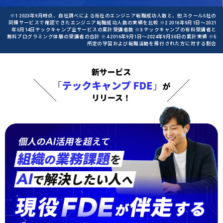
※1 2023年9月時点、自社調べによる当社のエンジニア転職成功人数と、他スクール5社の
同種サービスで確認できたエンジニア転職成功人数の実績を比較 ※2 2016年9月1日〜2021
年5月14日テックキャンプ全サービスの累計受講者数 ※3 テックキャンプの有料受講者と
無料プログラミング体験の受講者の合計 ※4 2016年9月1日〜2024年9月30日の累計実績 ※5
所定の学習および転職活動を履行された方に対する割合