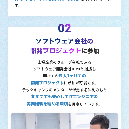
す。
02
ソフトウェア会社の
開発プロジェクト
に参加
上場企業のグループ会社である
ソフトウェア開発会社DIVXと提携し
最大1ヶ月間の
同社での
開発プロジェクト
に参加が可能です。
テックキャンプのメンターが伴走する体制のもと
初めてでも安心してITエンジニアの
実務経験を積める環境
を用意しています。