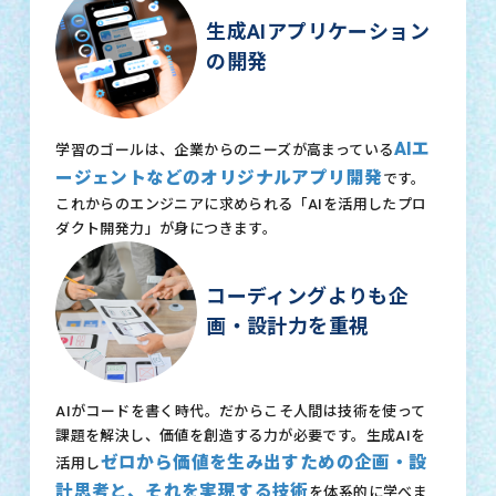
生成AIアプリケーション
の開発
AIエ
学習のゴールは、企業からのニーズが高まっている
ージェントなどのオリジナルアプリ開発
です。
これからのエンジニアに求められる「AIを活用したプロ
ダクト開発力」が身につきます。
コーディングよりも企
画・設計力を重視
AIがコードを書く時代。だからこそ人間は技術を使って
課題を解決し、価値を創造する力が必要です。生成AIを
ゼロから価値を生み出すための企画・設
活用し
計思考と、それを実現する技術
を体系的に学べま