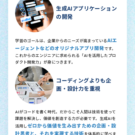
生成AIアプリケーション
の開発
AIエ
学習のゴールは、企業からのニーズが高まっている
ージェントなどのオリジナルアプリ開発
です。
これからのエンジニアに求められる「AIを活用したプロ
ダクト開発力」が身につきます。
コーディングよりも企
画・設計力を重視
AIがコードを書く時代。だからこそ人間は技術を使って
課題を解決し、価値を創造する力が必要です。生成AIを
ゼロから価値を生み出すための企画・設
活用し
計思考と、それを実現する技術
を体系的に学べま