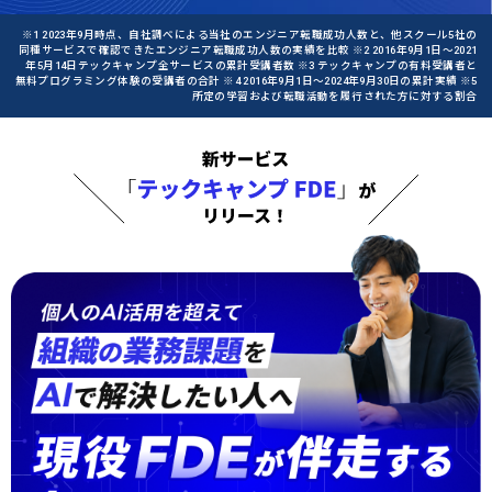
※1 2023年9月時点、自社調べによる当社のエンジニア転職成功人数と、他スクール5社の
同種サービスで確認できたエンジニア転職成功人数の実績を比較 ※2 2016年9月1日〜2021
年5月14日テックキャンプ全サービスの累計受講者数 ※3 テックキャンプの有料受講者と
無料プログラミング体験の受講者の合計 ※4 2016年9月1日〜2024年9月30日の累計実績 ※5
所定の学習および転職活動を履行された方に対する割合