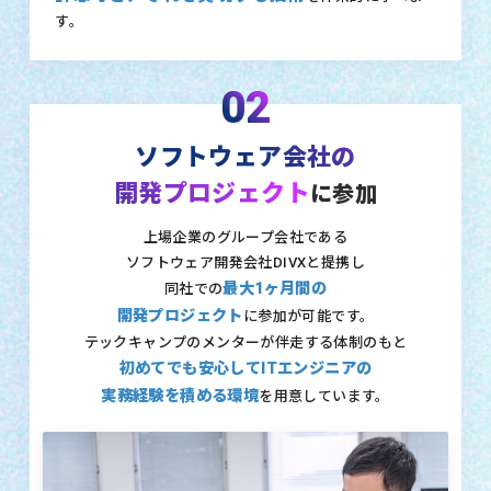
す。
02
ソフトウェア会社の
開発プロジェクト
に参加
上場企業のグループ会社である
ソフトウェア開発会社DIVXと提携し
最大1ヶ月間の
同社での
開発プロジェクト
に参加が可能です。
テックキャンプのメンターが伴走する体制のもと
初めてでも安心してITエンジニアの
実務経験を積める環境
を用意しています。