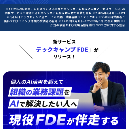
※1 2023年9月時点、自社調べによる当社のエンジニア転職成功人数と、他スクール5社の
同種サービスで確認できたエンジニア転職成功人数の実績を比較 ※2 2016年9月1日〜2021
年5月14日テックキャンプ全サービスの累計受講者数 ※3 テックキャンプの有料受講者と
無料プログラミング体験の受講者の合計 ※4 2016年9月1日〜2024年9月30日の累計実績 ※5
所定の学習および転職活動を履行された方に対する割合