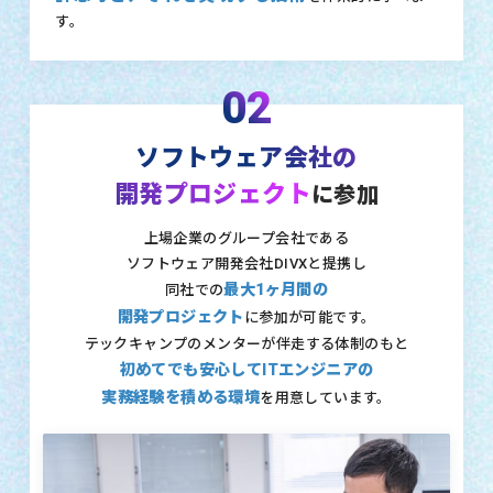
す。
02
ソフトウェア会社の
開発プロジェクト
に参加
上場企業のグループ会社である
ソフトウェア開発会社DIVXと提携し
最大1ヶ月間の
同社での
開発プロジェクト
に参加が可能です。
テックキャンプのメンターが伴走する体制のもと
初めてでも安心してITエンジニアの
実務経験を積める環境
を用意しています。