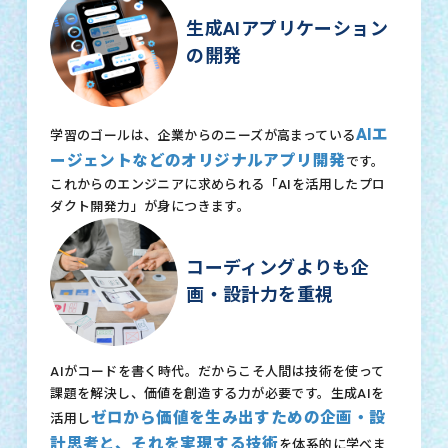
生成AIアプリケーション
の開発
AIエ
学習のゴールは、企業からのニーズが高まっている
ージェントなどのオリジナルアプリ開発
です。
これからのエンジニアに求められる「AIを活用したプロ
ダクト開発力」が身につきます。
コーディングよりも企
画・設計力を重視
AIがコードを書く時代。だからこそ人間は技術を使って
課題を解決し、価値を創造する力が必要です。生成AIを
ゼロから価値を生み出すための企画・設
活用し
計思考と、それを実現する技術
を体系的に学べま