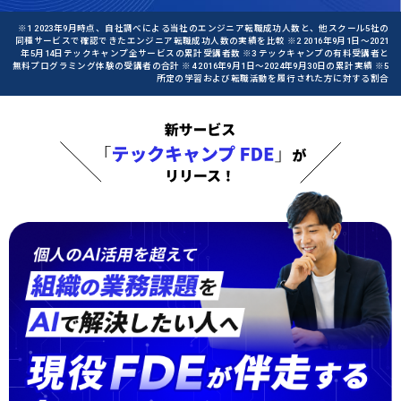
※1 2023年9月時点、自社調べによる当社のエンジニア転職成功人数と、他スクール5社の
同種サービスで確認できたエンジニア転職成功人数の実績を比較 ※2 2016年9月1日〜2021
年5月14日テックキャンプ全サービスの累計受講者数 ※3 テックキャンプの有料受講者と
無料プログラミング体験の受講者の合計 ※4 2016年9月1日〜2024年9月30日の累計実績 ※5
所定の学習および転職活動を履行された方に対する割合