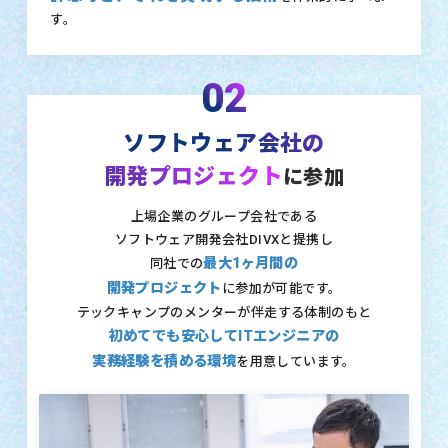
す。
02
ソフトウェア会社の
開発プロジェクト
に参加
上場企業のグループ会社である
ソフトウェア開発会社DIVXと提携し
最大1ヶ月間の
同社での
開発プロジェクト
に参加が可能です。
テックキャンプのメンターが伴走する体制のもと
初めてでも安心してITエンジニアの
実務経験を積める環境
を用意しています。