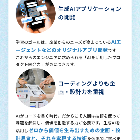
生成AIアプリケーション
の開発
AIエ
学習のゴールは、企業からのニーズが高まっている
ージェントなどのオリジナルアプリ開発
です。
これからのエンジニアに求められる「AIを活用したプロ
ダクト開発力」が身につきます。
コーディングよりも企
画・設計力を重視
AIがコードを書く時代。だからこそ人間は技術を使って
課題を解決し、価値を創造する力が必要です。生成AIを
ゼロから価値を生み出すための企画・設
活用し
計思考と、それを実現する技術
を体系的に学べま