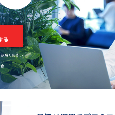
する
ご参照ください
割合