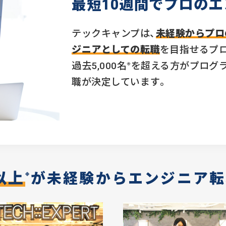
最短10週間で
プロのエ
テックキャンプは、
未経験からプロ
ジニアとしての転職
を目指せるプロ
※
過去5,000名
を超える方がプログ
職が決定しています。
名以上
が
未経験からエンジニア転
※