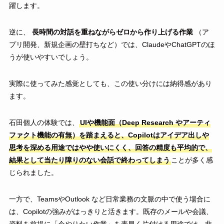
躍します。
逆に、
長時間の対話を重ねながらゼロから作り上げる作業
（ア
プリ開発、新規企画の壁打ちなど）では、ClaudeやChatGPTのほ
うが使いやすいでしょう。
実際に使ってみた感覚としても、この使い分けには納得感があり
ます。
石田個人の体験では、
UIや機能面（Deep Research やアーティ
ファクト機能の有無）を踏まえると、Copilotはアイデア出しや
思考を深める用途ではやや使いにくく、回答の精度も平均的で、
結果として当たり障りのない会話で終わってしまう
ことが多く感
じられました。
一方で、TeamsやOutlook など日常業務の文脈の中で使う場合に
は、Copilotの強みがはっきりと活きます。既存のメールや会議、
資料を前提に「今やりたい作業」を素早く片付ける用途では、非