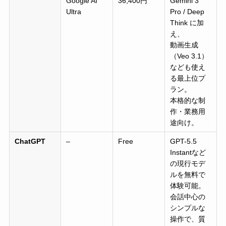
Google AI
36,400円
Gemini 3
Ultra
Pro / Deep
Think に加
え、
動画生成
（Veo 3.1）
なども使え
る最上位プ
ラン。
本格的な制
作・業務用
途向け。
ChatGPT
–
Free
GPT-5.5
Instantなど
の現行モデ
ルを無料で
体験可能。
会話中心の
シンプルな
操作で、質