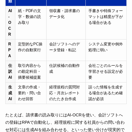
類
AI
紙・PDFの文
領収書・請求書の
手書きや特殊フォー
-
字・数値の読
データ化
マットは精度が下が
O
み取り
る場合がある
C
R
R
定型的なPC操
会計ソフトへのデ
システム変更や例外
P
作の自動実行
ータ登録・転記
処理に弱い
A
仕
取引内容から
仕訳候補の自動作
会社ごとのルールを
訳
の勘定科目・
成
学習させる設定が必
AI
摘要候補提案
要
生
文章の作成・
経理規程の質問対
誤った情報を生成す
成
要約・問い合
応・月次レポート
る場合があるため確
AI
わせ回答
のたたき台作成
認が必須
たとえば、請求書の読み取りにはAI-OCRを使い、会計ソフトへ
の登録はRPAで自動化し、経理規程に関する社員からの問い合わ
せ対応には生成AIを組み合わせる、といった使い分けが現実的で