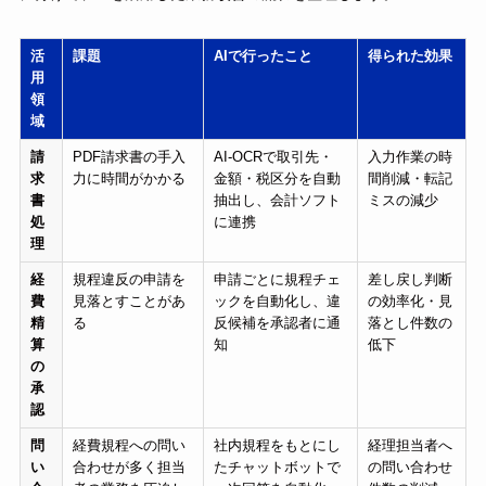
活
課題
AIで行ったこと
得られた効果
用
領
域
請
PDF請求書の手入
AI-OCRで取引先・
入力作業の時
求
力に時間がかかる
金額・税区分を自動
間削減・転記
書
抽出し、会計ソフト
ミスの減少
処
に連携
理
経
規程違反の申請を
申請ごとに規程チェ
差し戻し判断
費
見落とすことがあ
ックを自動化し、違
の効率化・見
精
る
反候補を承認者に通
落とし件数の
算
知
低下
の
承
認
問
経費規程への問い
社内規程をもとにし
経理担当者へ
い
合わせが多く担当
たチャットボットで
の問い合わせ