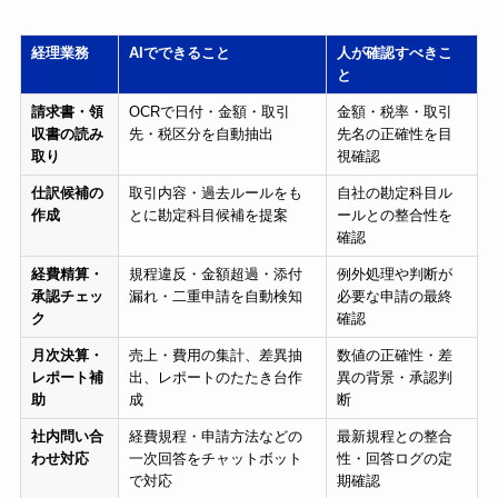
経理業務
AIでできること
人が確認すべきこ
と
請求書・領
OCRで日付・金額・取引
金額・税率・取引
収書の読み
先・税区分を自動抽出
先名の正確性を目
取り
視確認
仕訳候補の
取引内容・過去ルールをも
自社の勘定科目ル
作成
とに勘定科目候補を提案
ールとの整合性を
確認
経費精算・
規程違反・金額超過・添付
例外処理や判断が
承認チェッ
漏れ・二重申請を自動検知
必要な申請の最終
ク
確認
月次決算・
売上・費用の集計、差異抽
数値の正確性・差
レポート補
出、レポートのたたき台作
異の背景・承認判
助
成
断
社内問い合
経費規程・申請方法などの
最新規程との整合
わせ対応
一次回答をチャットボット
性・回答ログの定
で対応
期確認