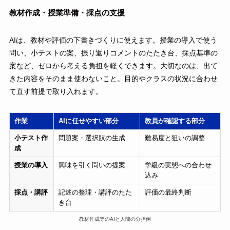
教材作成・授業準備・採点の支援
AIは、教材や評価の下書きづくりに使えます。授業の導入で使う
問い、小テストの案、振り返りコメントのたたき台、採点基準の
案など、ゼロから考える負担を軽くできます。大切なのは、出て
きた内容をそのまま使わないこと。目的やクラスの状況に合わせ
て直す前提で取り入れます。
作業
AIに任せやすい部分
教員が確認する部分
小テスト作
問題案・選択肢の生成
難易度と狙いの調整
成
授業の導入
興味を引く問いの提案
学級の実態への合わせ
込み
採点・講評
記述の整理・講評のたた
評価の最終判断
き台
教材作成等のAIと人間の分担例