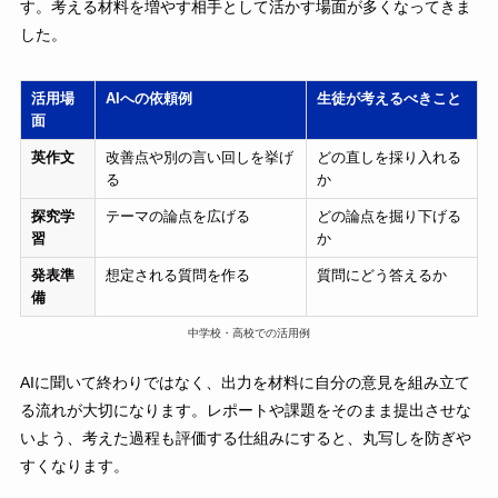
す。考える材料を増やす相手として活かす場面が多くなってきま
した。
活用場
AIへの依頼例
生徒が考えるべきこと
面
英作文
改善点や別の言い回しを挙げ
どの直しを採り入れる
る
か
探究学
テーマの論点を広げる
どの論点を掘り下げる
習
か
発表準
想定される質問を作る
質問にどう答えるか
備
中学校・高校での活用例
AIに聞いて終わりではなく、出力を材料に自分の意見を組み立て
る流れが大切になります。レポートや課題をそのまま提出させな
いよう、考えた過程も評価する仕組みにすると、丸写しを防ぎや
すくなります。