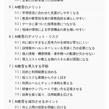
企業の人材育成での活用事例
AI教育のメリット
学習状況に合わせた支援がしやすくなる
教員や教育担当者の業務負担を減らしやすい
データに基づいた指導改善につながる
地域や環境による学習機会の差を補いやすい
AI教育のデメリット・リスク
AIに頼りすぎると思考力や主体性が育ちにくい
誤情報やハルシネーションを見抜く力が必要になる
個人情報・機密情報・著作権への配慮が欠かせない
導入コストや教える側のスキル差が課題になる
AI教育を導入する手順
目的と利用範囲を決める
低リスクな業務から小さく試す
利用ルールとチェック体制を整える
研修やテンプレートで使い方を定着させる
効果を振り返り、活用範囲を広げる
AI教育を成功させるポイント
AIと人間の役割を明確に分ける