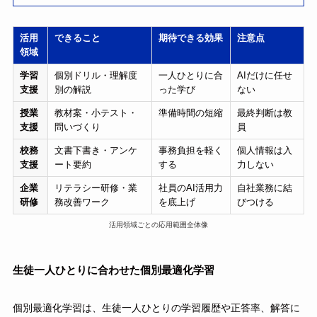
活用
できること
期待できる効果
注意点
領域
学習
個別ドリル・理解度
一人ひとりに合
AIだけに任せ
支援
別の解説
った学び
ない
授業
教材案・小テスト・
準備時間の短縮
最終判断は教
支援
問いづくり
員
校務
文書下書き・アンケ
事務負担を軽く
個人情報は入
支援
ート要約
する
力しない
企業
リテラシー研修・業
社員のAI活用力
自社業務に結
研修
務改善ワーク
を底上げ
びつける
活用領域ごとの応用範囲全体像
生徒一人ひとりに合わせた個別最適化学習
個別最適化学習は、生徒一人ひとりの学習履歴や正答率、解答に