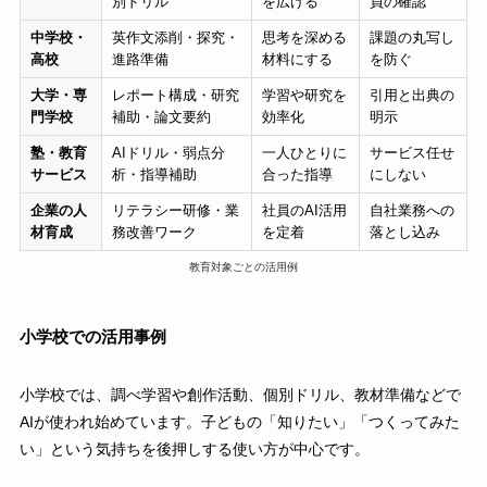
別ドリル
を広げる
員の確認
中学校・
英作文添削・探究・
思考を深める
課題の丸写し
高校
進路準備
材料にする
を防ぐ
大学・専
レポート構成・研究
学習や研究を
引用と出典の
門学校
補助・論文要約
効率化
明示
塾・教育
AIドリル・弱点分
一人ひとりに
サービス任せ
サービス
析・指導補助
合った指導
にしない
企業の人
リテラシー研修・業
社員のAI活用
自社業務への
材育成
務改善ワーク
を定着
落とし込み
教育対象ごとの活用例
小学校での活用事例
小学校では、調べ学習や創作活動、個別ドリル、教材準備などで
AIが使われ始めています。子どもの「知りたい」「つくってみた
い」という気持ちを後押しする使い方が中心です。