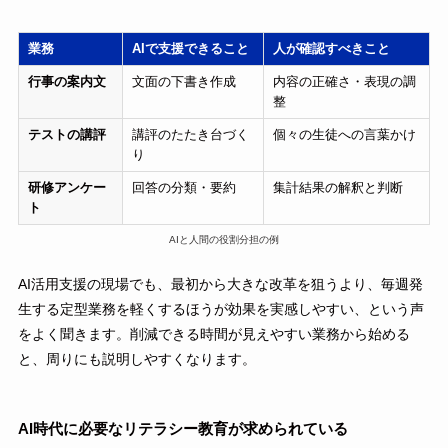
業務
AIで支援できること
人が確認すべきこと
行事の案内文
文面の下書き作成
内容の正確さ・表現の調
整
テストの講評
講評のたたき台づく
個々の生徒への言葉かけ
り
研修アンケー
回答の分類・要約
集計結果の解釈と判断
ト
AIと人間の役割分担の例
AI活用支援の現場でも、最初から大きな改革を狙うより、毎週発
生する定型業務を軽くするほうが効果を実感しやすい、という声
をよく聞きます。削減できる時間が見えやすい業務から始める
と、周りにも説明しやすくなります。
AI時代に必要なリテラシー教育が求められている