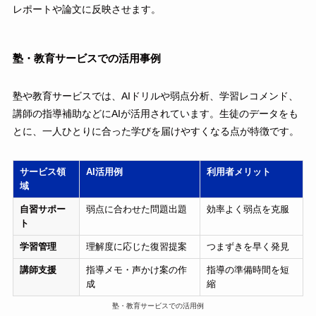
レポートや論文に反映させます。
塾・教育サービスでの活用事例
塾や教育サービスでは、AIドリルや弱点分析、学習レコメンド、
講師の指導補助などにAIが活用されています。生徒のデータをも
とに、一人ひとりに合った学びを届けやすくなる点が特徴です。
サービス領
AI活用例
利用者メリット
域
自習サポー
弱点に合わせた問題出題
効率よく弱点を克服
ト
学習管理
理解度に応じた復習提案
つまずきを早く発見
講師支援
指導メモ・声かけ案の作
指導の準備時間を短
成
縮
塾・教育サービスでの活用例