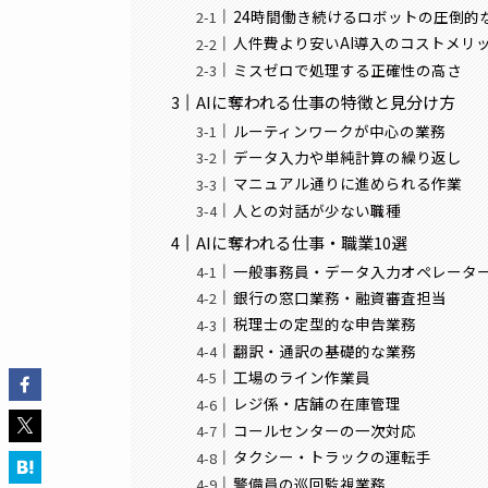
24時間働き続けるロボットの圧倒的
人件費より安いAI導入のコストメリ
ミスゼロで処理する正確性の高さ
AIに奪われる仕事の特徴と見分け方
ルーティンワークが中心の業務
データ入力や単純計算の繰り返し
マニュアル通りに進められる作業
人との対話が少ない職種
AIに奪われる仕事・職業10選
一般事務員・データ入力オペレータ
銀行の窓口業務・融資審査担当
税理士の定型的な申告業務
翻訳・通訳の基礎的な業務
工場のライン作業員
レジ係・店舗の在庫管理
コールセンターの一次対応
タクシー・トラックの運転手
警備員の巡回監視業務