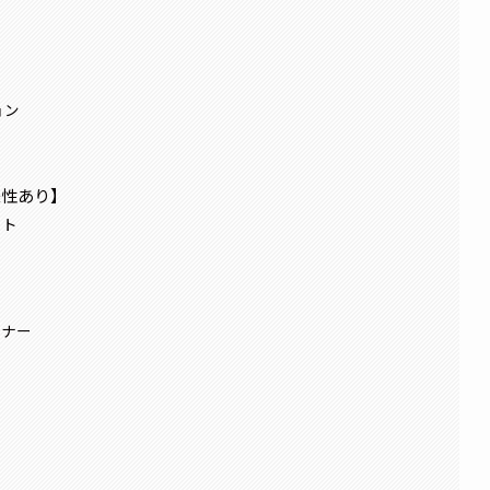
ョン
来性あり】
スト
イナー