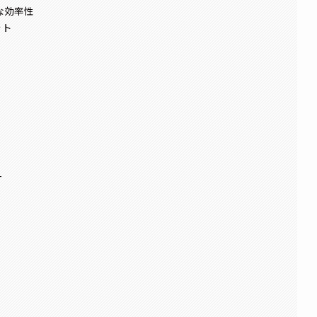
な効率性
ット
ー