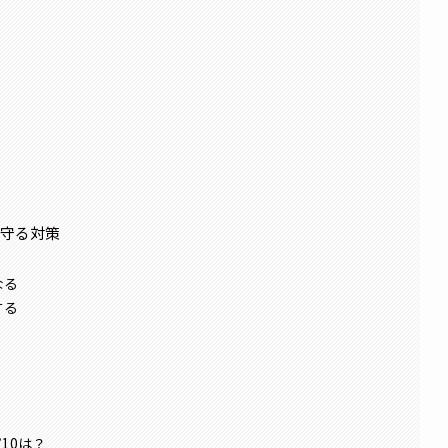
を守る対策
なる
する
問
10は？