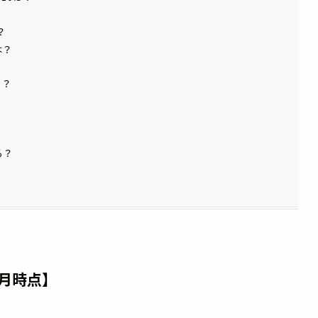
？
は？
％？
？
る？
5月時点】