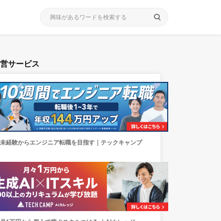
search
運営サービス
未経験からエンジニア転職を目指す｜テックキャンプ