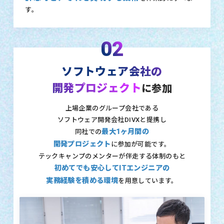
す。
02
ソフトウェア会社の
開発プロジェクト
に参加
上場企業のグループ会社である
ソフトウェア開発会社DIVXと提携し
最大1ヶ月間の
同社での
開発プロジェクト
に参加が可能です。
テックキャンプのメンターが伴走する体制のもと
初めてでも安心してITエンジニアの
実務経験を積める環境
を用意しています。