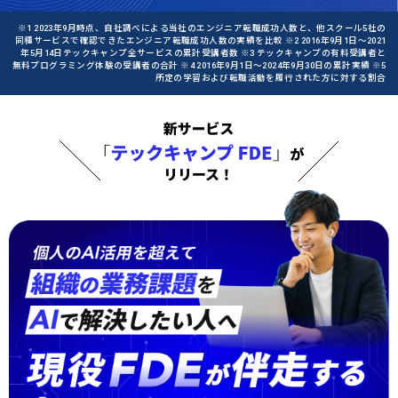
※1 2023年9月時点、自社調べによる当社のエンジニア転職成功人数と、他スクール5社の
同種サービスで確認できたエンジニア転職成功人数の実績を比較 ※2 2016年9月1日〜2021
年5月14日テックキャンプ全サービスの累計受講者数 ※3 テックキャンプの有料受講者と
無料プログラミング体験の受講者の合計 ※4 2016年9月1日〜2024年9月30日の累計実績 ※5
所定の学習および転職活動を履行された方に対する割合