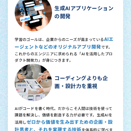
生成AIアプリケーション
の開発
AIエ
学習のゴールは、企業からのニーズが高まっている
ージェントなどのオリジナルアプリ開発
です。
これからのエンジニアに求められる「AIを活用したプロ
ダクト開発力」が身につきます。
コーディングよりも企
画・設計力を重視
AIがコードを書く時代。だからこそ人間は技術を使って
課題を解決し、価値を創造する力が必要です。生成AIを
ゼロから価値を生み出すための企画・設
活用し
計思考と、それを実現する技術
を体系的に学べま