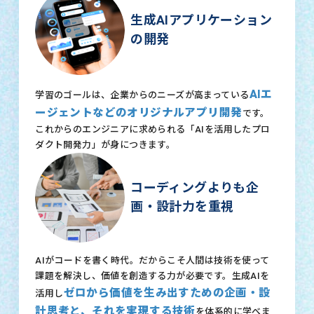
生成AIアプリケーション
の開発
AIエ
学習のゴールは、企業からのニーズが高まっている
ージェントなどのオリジナルアプリ開発
です。
これからのエンジニアに求められる「AIを活用したプロ
ダクト開発力」が身につきます。
コーディングよりも企
画・設計力を重視
AIがコードを書く時代。だからこそ人間は技術を使って
課題を解決し、価値を創造する力が必要です。生成AIを
ゼロから価値を生み出すための企画・設
活用し
計思考と、それを実現する技術
を体系的に学べま