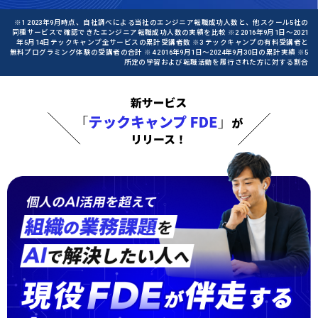
※1 2023年9月時点、自社調べによる当社のエンジニア転職成功人数と、他スクール5社の
同種サービスで確認できたエンジニア転職成功人数の実績を比較 ※2 2016年9月1日〜2021
年5月14日テックキャンプ全サービスの累計受講者数 ※3 テックキャンプの有料受講者と
無料プログラミング体験の受講者の合計 ※4 2016年9月1日〜2024年9月30日の累計実績 ※5
所定の学習および転職活動を履行された方に対する割合