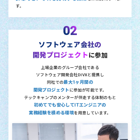
す。
02
ソフトウェア会社の
開発プロジェクト
に参加
上場企業のグループ会社である
ソフトウェア開発会社DIVXと提携し
最大1ヶ月間の
同社での
開発プロジェクト
に参加が可能です。
テックキャンプのメンターが伴走する体制のもと
初めてでも安心してITエンジニアの
実務経験を積める環境
を用意しています。