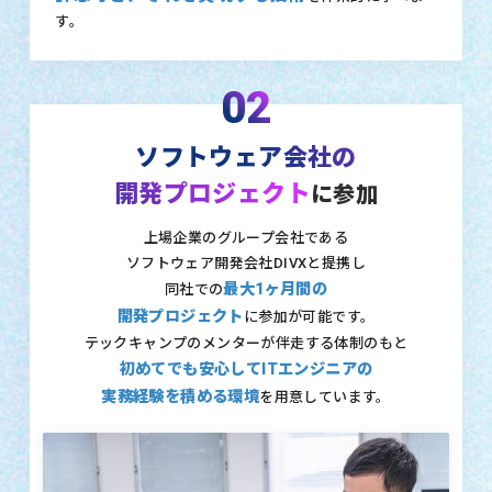
す。
02
ソフトウェア会社の
開発プロジェクト
に参加
上場企業のグループ会社である
ソフトウェア開発会社DIVXと提携し
最大1ヶ月間の
同社での
開発プロジェクト
に参加が可能です。
テックキャンプのメンターが伴走する体制のもと
初めてでも安心してITエンジニアの
実務経験を積める環境
を用意しています。