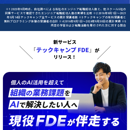
※1 2023年9月時点、自社調べによる当社のエンジニア転職成功人数と、他スクール5社の
同種サービスで確認できたエンジニア転職成功人数の実績を比較 ※2 2016年9月1日〜2021
年5月14日テックキャンプ全サービスの累計受講者数 ※3 テックキャンプの有料受講者と
無料プログラミング体験の受講者の合計 ※4 2016年9月1日〜2024年9月30日の累計実績 ※5
所定の学習および転職活動を履行された方に対する割合