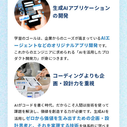
生成AIアプリケーション
の開発
AIエ
学習のゴールは、企業からのニーズが高まっている
ージェントなどのオリジナルアプリ開発
です。
これからのエンジニアに求められる「AIを活用したプロ
ダクト開発力」が身につきます。
コーディングよりも企
画・設計力を重視
AIがコードを書く時代。だからこそ人間は技術を使って
課題を解決し、価値を創造する力が必要です。生成AIを
ゼロから価値を生み出すための企画・設
活用し
計思考と、それを実現する技術
を体系的に学べま