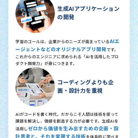
生成AIアプリケーション
の開発
AIエ
学習のゴールは、企業からのニーズが高まっている
ージェントなどのオリジナルアプリ開発
です。
これからのエンジニアに求められる「AIを活用したプロ
ダクト開発力」が身につきます。
コーディングよりも企
画・設計力を重視
AIがコードを書く時代。だからこそ人間は技術を使って
課題を解決し、価値を創造する力が必要です。生成AIを
ゼロから価値を生み出すための企画・設
活用し
計思考と、それを実現する技術
を体系的に学べま