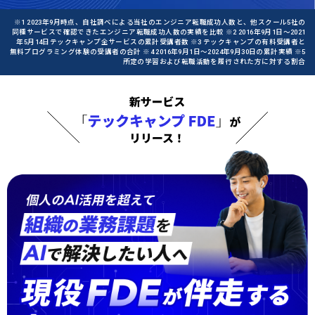
※1 2023年9月時点、自社調べによる当社のエンジニア転職成功人数と、他スクール5社の
同種サービスで確認できたエンジニア転職成功人数の実績を比較 ※2 2016年9月1日〜2021
年5月14日テックキャンプ全サービスの累計受講者数 ※3 テックキャンプの有料受講者と
無料プログラミング体験の受講者の合計 ※4 2016年9月1日〜2024年9月30日の累計実績 ※5
所定の学習および転職活動を履行された方に対する割合