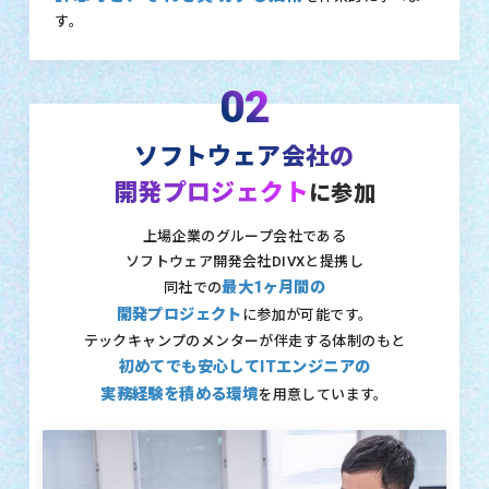
す。
02
ソフトウェア会社の
開発プロジェクト
に参加
上場企業のグループ会社である
ソフトウェア開発会社DIVXと提携し
最大1ヶ月間の
同社での
開発プロジェクト
に参加が可能です。
テックキャンプのメンターが伴走する体制のもと
初めてでも安心してITエンジニアの
実務経験を積める環境
を用意しています。