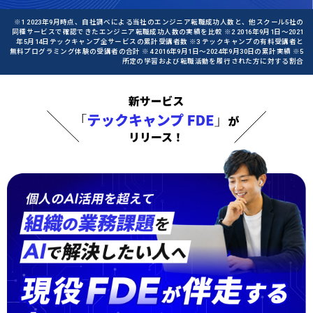
※1 2023年9月時点、自社調べによる当社のエンジニア転職成功人数と、他スクール5社の
同種サービスで確認できたエンジニア転職成功人数の実績を比較 ※2 2016年9月1日〜2021
年5月14日テックキャンプ全サービスの累計受講者数 ※3 テックキャンプの有料受講者と
無料プログラミング体験の受講者の合計 ※4 2016年9月1日〜2024年9月30日の累計実績 ※5
所定の学習および転職活動を履行された方に対する割合