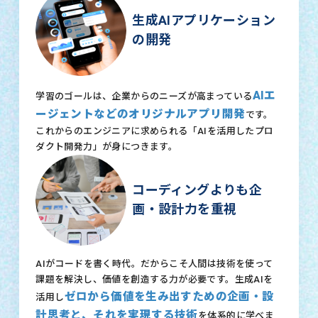
生成AIアプリケーション
の開発
AIエ
学習のゴールは、企業からのニーズが高まっている
ージェントなどのオリジナルアプリ開発
です。
これからのエンジニアに求められる「AIを活用したプロ
ダクト開発力」が身につきます。
コーディングよりも企
画・設計力を重視
AIがコードを書く時代。だからこそ人間は技術を使って
課題を解決し、価値を創造する力が必要です。生成AIを
ゼロから価値を生み出すための企画・設
活用し
計思考と、それを実現する技術
を体系的に学べま