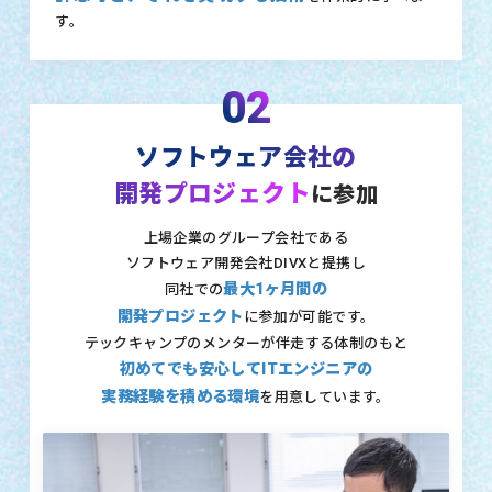
す。
02
ソフトウェア会社の
開発プロジェクト
に参加
上場企業のグループ会社である
ソフトウェア開発会社DIVXと提携し
最大1ヶ月間の
同社での
開発プロジェクト
に参加が可能です。
テックキャンプのメンターが伴走する体制のもと
初めてでも安心してITエンジニアの
実務経験を積める環境
を用意しています。