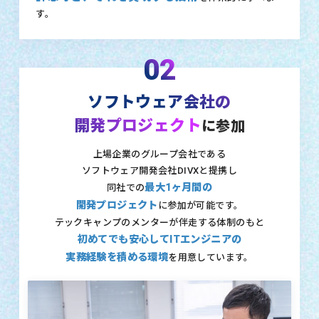
す。
02
ソフトウェア会社の
開発プロジェクト
に参加
上場企業のグループ会社である
ソフトウェア開発会社DIVXと提携し
最大1ヶ月間の
同社での
開発プロジェクト
に参加が可能です。
テックキャンプのメンターが伴走する体制のもと
初めてでも安心してITエンジニアの
実務経験を積める環境
を用意しています。