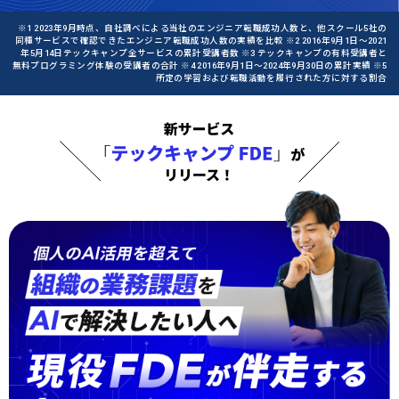
※1 2023年9月時点、自社調べによる当社のエンジニア転職成功人数と、他スクール5社の
同種サービスで確認できたエンジニア転職成功人数の実績を比較 ※2 2016年9月1日〜2021
年5月14日テックキャンプ全サービスの累計受講者数 ※3 テックキャンプの有料受講者と
無料プログラミング体験の受講者の合計 ※4 2016年9月1日〜2024年9月30日の累計実績 ※5
所定の学習および転職活動を履行された方に対する割合