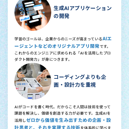
生成AIアプリケーション
の開発
AIエ
学習のゴールは、企業からのニーズが高まっている
ージェントなどのオリジナルアプリ開発
です。
これからのエンジニアに求められる「AIを活用したプロ
ダクト開発力」が身につきます。
コーディングよりも企
画・設計力を重視
AIがコードを書く時代。だからこそ人間は技術を使って
課題を解決し、価値を創造する力が必要です。生成AIを
ゼロから価値を生み出すための企画・設
活用し
計思考と、それを実現する技術
を体系的に学べま