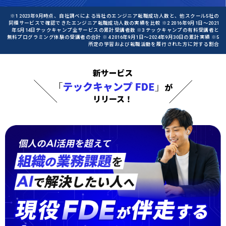
※1 2023年9月時点、自社調べによる当社のエンジニア転職成功人数と、他スクール5社の
同種サービスで確認できたエンジニア転職成功人数の実績を比較 ※2 2016年9月1日〜2021
年5月14日テックキャンプ全サービスの累計受講者数 ※3 テックキャンプの有料受講者と
無料プログラミング体験の受講者の合計 ※4 2016年9月1日〜2024年9月30日の累計実績 ※5
所定の学習および転職活動を履行された方に対する割合