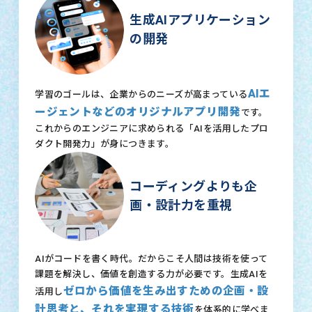
生成AIアプリケーション
の開発
AIエ
学習のゴールは、企業からのニーズが高まっている
ージェントなどのオリジナルアプリ開発
です。
これからのエンジニアに求められる「AIを活用したプロ
ダクト開発力」が身につきます。
コーディングよりも企
画・設計力を重視
AIがコードを書く時代。だからこそ人間は技術を使って
課題を解決し、価値を創造する力が必要です。生成AIを
ゼロから価値を生み出すための企画・設
活用し
計思考と、それを実現する技術
を体系的に学べま