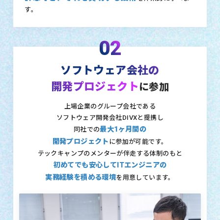
す。
02
ソフトウェア会社の
開発プロジェクト
に参加
上場企業のグループ会社である
ソフトウェア開発会社DIVXと提携し
最大1ヶ月間の
同社での
開発プロジェクト
に参加が可能です。
テックキャンプのメンターが伴走する体制のもと
初めてでも安心してITエンジニアの
実務経験を積める環境
を用意しています。