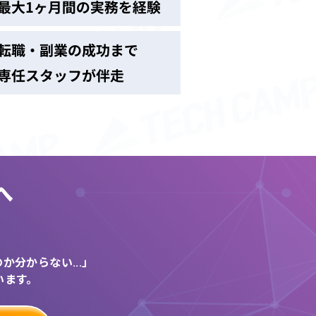
へ
う
分からない...」
います。