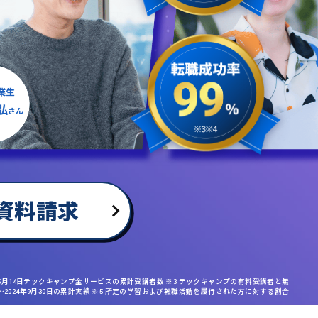
資料請求
年5月14日テックキャンプ全サービスの累計受講者数 ※3 テックキャンプの有料受講者と無
日〜2024年9月30日の累計実績 ※5 所定の学習および転職活動を履行された方に対する割合