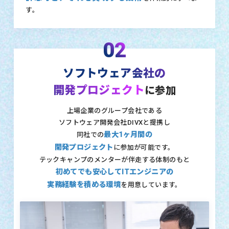
す。
02
ソフトウェア会社の
開発プロジェクト
に参加
上場企業のグループ会社である
ソフトウェア開発会社DIVXと提携し
最大1ヶ月間の
同社での
開発プロジェクト
に参加が可能です。
テックキャンプのメンターが伴走する体制のもと
初めてでも安心してITエンジニアの
実務経験を積める環境
を用意しています。