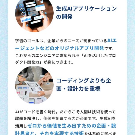
生成AIアプリケーション
の開発
AIエ
学習のゴールは、企業からのニーズが高まっている
ージェントなどのオリジナルアプリ開発
です。
これからのエンジニアに求められる「AIを活用したプロ
ダクト開発力」が身につきます。
コーディングよりも企
画・設計力を重視
AIがコードを書く時代。だからこそ人間は技術を使って
課題を解決し、価値を創造する力が必要です。生成AIを
ゼロから価値を生み出すための企画・設
活用し
計思考と、それを実現する技術
を体系的に学べま