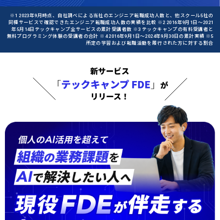
※1 2023年9月時点、自社調べによる当社のエンジニア転職成功人数と、他スクール5社の
同種サービスで確認できたエンジニア転職成功人数の実績を比較 ※2 2016年9月1日〜2021
年5月14日テックキャンプ全サービスの累計受講者数 ※3 テックキャンプの有料受講者と
無料プログラミング体験の受講者の合計 ※4 2016年9月1日〜2024年9月30日の累計実績 ※5
所定の学習および転職活動を履行された方に対する割合