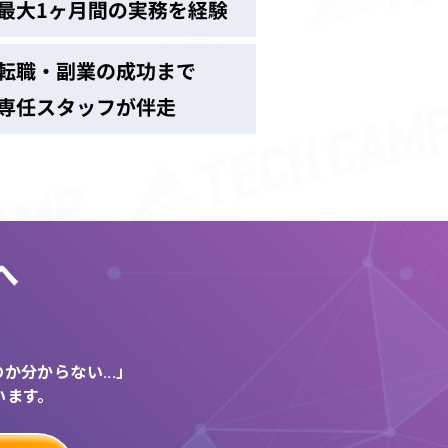
へ
う
分からない...」
います。