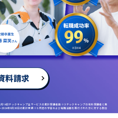
資料請求
年5月14日テックキャンプ全サービスの累計受講者数 ※3 テックキャンプの有料受講者と無
日〜2024年9月30日の累計実績 ※5 所定の学習および転職活動を履行された方に対する割合