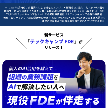
※1 2023年9月時点、自社調べによる当社のエンジニア転職成功人数と、他スクール5社の
同種サービスで確認できたエンジニア転職成功人数の実績を比較 ※2 2016年9月1日〜2021
年5月14日テックキャンプ全サービスの累計受講者数 ※3 テックキャンプの有料受講者と
無料プログラミング体験の受講者の合計 ※4 2016年9月1日〜2024年9月30日の累計実績 ※5
所定の学習および転職活動を履行された方に対する割合