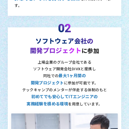
す。
02
ソフトウェア会社の
開発プロジェクト
に参加
上場企業のグループ会社である
ソフトウェア開発会社DIVXと提携し
最大1ヶ月間の
同社での
開発プロジェクト
に参加が可能です。
テックキャンプのメンターが伴走する体制のもと
初めてでも安心してITエンジニアの
実務経験を積める環境
を用意しています。