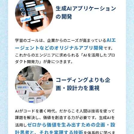
生成AIアプリケーション
の開発
AIエ
学習のゴールは、企業からのニーズが高まっている
ージェントなどのオリジナルアプリ開発
です。
これからのエンジニアに求められる「AIを活用したプロ
ダクト開発力」が身につきます。
コーディングよりも企
画・設計力を重視
AIがコードを書く時代。だからこそ人間は技術を使って
課題を解決し、価値を創造する力が必要です。生成AIを
ゼロから価値を生み出すための企画・設
活用し
計思考と、それを実現する技術
を体系的に学べま