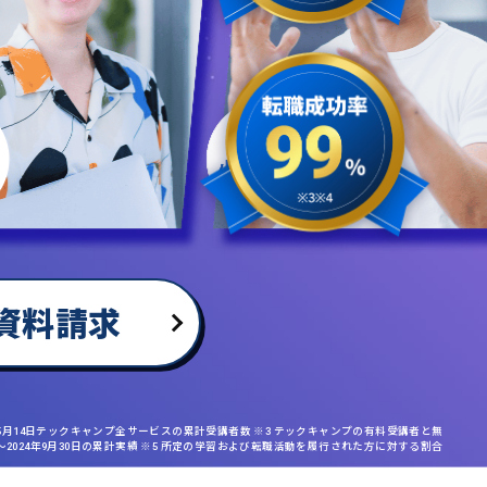
資料請求
年5月14日テックキャンプ全サービスの累計受講者数 ※3 テックキャンプの有料受講者と無
日〜2024年9月30日の累計実績 ※5 所定の学習および転職活動を履行された方に対する割合