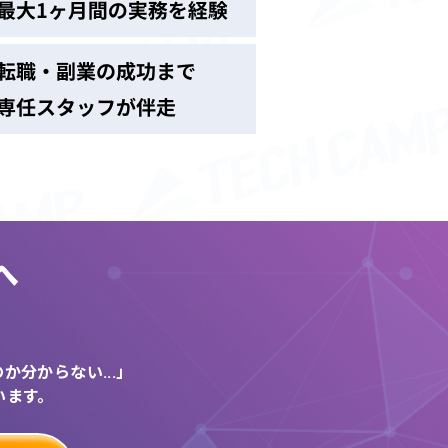
へ
う
分からない...」
います。